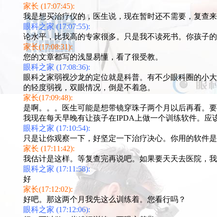
家长 (17:07:45):
我是想买治疗仪的，医生说，现在暂时还不需要，复查来
眼科之家 (17:07:55):
论水平，比我高的专家很多。只是我不读死书。你孩子的
家长(17:08:31):
您的文章都写的浅显易懂，看了很受教。
眼科之家 (17:08:36):
眼科之家弱视沙龙的定位就是科普。有不少眼科圈的小大
的轻度弱视，双眼情况，倒是不着急。
家长(17:09:48):
是啊。。。医生可能是想带镜穿珠子两个月以后再看。要
我现在每天早晚有让孩子在IPDA上做一个训练软件。应
眼科之家 (17:10:54):
只是让你观察一下，好坚定一下治疗决心。你用的软件是
家长 (17:11:42):
我估计是这样。等复查完再说吧。如果要天天去医院，我
眼科之家 (17:11:58):
好
家长(17:12:02):
好吧。那这两个月我先这么训练着。您看行吗？
眼科之家 (17:12:06):