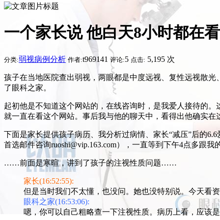
一个家长说 他白天8小时都在
弱视病例分析
t969141
5
5,195 次
分类:
作者:
评论:
点击:
孩子在当地医院查出弱视，两眼都是中度远视、复性远视散光
了眼科之家。
起初他是不知道这个网站的，在线咨询时，是我爱人接待的。
就一直在看这个网站。事后我与他的聊天中，看得出他确实在
下面是家长提供孩子病历、我分析过病情、家长“减压”后的6
首选邮件咨询ruoshi@vip.163.com），一直等到下午4点多跟
……前面是寒暄，讲到了孩子的注视性质问题……
家长(16:52:55):
但是当时我们不太懂，也没问。她也没特别说。今天看资
眼科之家(16:53:06):
嗯，你可以自己粗略查一下注视性质。病历上看，应该是