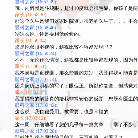
眼科之家 (16:57:39):
哦，内斜就是斗鸡眼，超过10度就会很明显。你孩子是
家长 (16:58:30):
那这个医生是我们这家医院资力很老的医生了。。。不会
眼科之家 (16:58:46):
别这么说，还是要相信经验的。
家长 (16:59:04):
您是说双眼弱视的，斜视比较不容易发现吗？
眼科之家 (16:59:24):
不不，无论什么情况，斜
视都是比较容易发现的，因为外
家长 (17:00:51):
我本身就是近视眼，那么些微的差别，我觉得我可能真是
眼科之家 (17:01:14):
因为病历上明确的写了：眼位正。所以你复查，但感觉对
家长 (17:02:24):
我觉得您的解答真的给我非常安心的感觉，您既有医生的
眼科之家 (17:02:42):
这么说，我也很受用。被需要，也是幸福的。
家长(17:03:12):
这一周，仔细地看了您的几乎每一篇文章……学了不少，
眼科之家 (17:03:28):
那就达到这个网站的目的了。三百多篇，都看了？