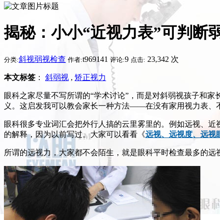
揭秘：小小“近视力表”可判断
斜视弱视检查
t969141
9
23,342 次
分类:
作者:
评论:
点击:
本文标签
：
斜弱视
,
矫正视力
眼科之家尽量不写所谓的“学术讨论”，而是对斜弱视孩子和家长
义。这启发我可以教会家长一种方法——在没有家用视力表、
眼科很多专业词汇会把外行人搞的云里雾里的。例如远视、近
的解释，因为以前写过。大家可以看看《
远视、远视度、远视
所谓的远视力，大家都不会陌生，就是眼科平时检查最多的远视