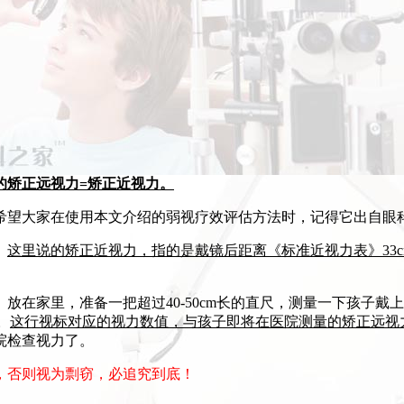
的矫正远视力=矫正近视力。
希望大家在使用本文介绍的弱视疗效评估方法时，记得它出自眼
。
这里说的矫正近视力，指的是戴镜后距离《标准近视力表》33
放在家里，准备一把超过40-50cm长的直尺，测量一下孩子
。
这行视标对应的视力数值，与孩子即将在医院测量的矫正远视
院检查视力了。
，否则视为剽窃，必追究到底！