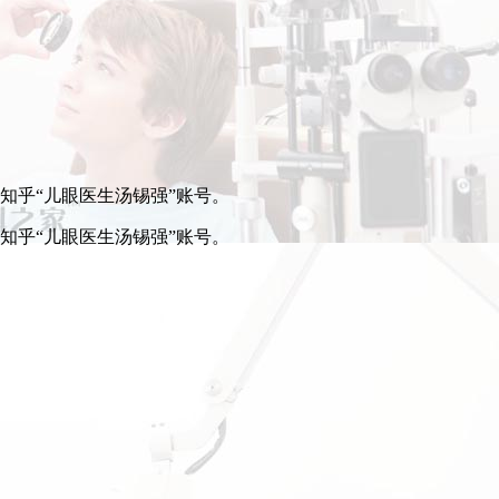
步知乎“儿眼医生汤锡强”账号。
步知乎“儿眼医生汤锡强”账号。