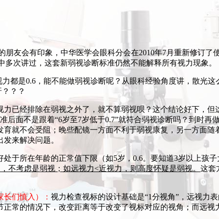
的朋友会有印象，中华医学会眼科分会在2010年7月重新修订了使
中多次讲过，这套新弱视诊断标准仍然不能解释所有视力现象。
矫正视力都是0.6，能不能做弱视诊断呢？从眼科经验角度讲，散
呀？？？
视力已经排除在弱视之外了，就不算弱视呗？这个结论好下，但
断标准后面不是跟着“6岁至7岁低于0.7”就符合弱视诊断吗？到
发育就不会受阻；晚些配镜一方面不利于弱视康复，另一方面随
出发来解决问题。
于所在年龄的正常值下限（如5岁，0.6。要知道3岁以上孩子
力，不考虑是弱视；如远视力<近视力，则高度怀疑是弱视。
这套
家长们慎入）：
视力检查视标的设计基础是“1分视角”，远视力
节正常的情况下，改变距离等于改变了视标对应的视角；而远视