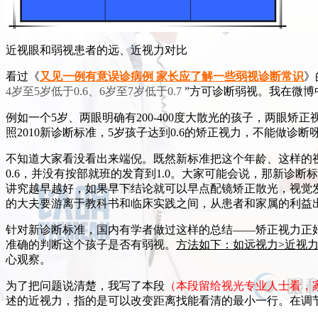
近视眼和弱视患者的远、近视力对比
看过《
又见一例有意误诊病例 家长应了解一些弱视诊断常识
》
4岁至5岁低于0.6、6岁至7岁低于0.7
”方可诊断弱视。我在微博
例如一个5岁、两眼明确有200-400度大散光的孩子，两眼
照2010新诊断标准，5岁孩子达到0.6的矫正视力，不能做诊断
不知道大家看没看出来端倪。既然新标准把这个年龄、这样的
0.6，并没有按部就班的发育到1.0。大家可能会说，那新诊
讲究越早越好，如果早下结论就可以早点配镜矫正散光，视觉
的大夫要游离于教科书和临床实践之间，从患者和家属的利益
针对新诊断标准，国内有学者做过这样的总结——矫正视力正好处
准确的判断这个孩子是否有弱视。
方法如下：如远视力>近视
心观察。
为了把问题说清楚，我写了本段
（本段留给视光专业人士看，
述的近视力，指的是可以改变距离找能看清的最小一行。在调