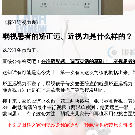
《标准近视力表》
弱视患者的矫正远、近视力是什么样的？
这段准备点题了。
直接公布答案吧！
在准确配镜、调节灵活的基础上，弱视患者
这句话有可能是迄今为止，第一次有人这么简练的概括出来。
矫正远视力不说了，弱视孩子每次去医院查的就是矫正远视力
准近视力》正是在下启蒙老师徐广第教授发明的。
接下来，家长应该这么做：花三两块钱买一张《标准近视力表》
33cm时能看清的最小一行视标（两眼单独测，需要遮盖一眼）
数问题）！有了这套方法，弱视患儿家长们再也不用犯愁去医
本文是眼科之家弱视沙龙独家原创，转载请务必带原文链接