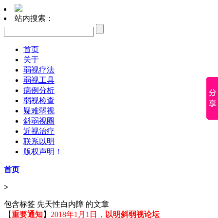
站内搜索：
首页
关于
弱视疗法
弱视工具
病例分析
弱视检查
疑难弱视
斜弱视圈
近视治疗
联系以明
版权声明！
首页
>
包含标签 先天性白内障 的文章
【
重要通知
】
2018年1月1日，
以明斜弱视论坛