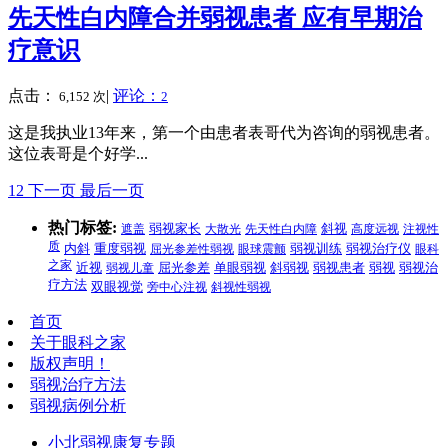
先天性白内障合并弱视患者 应有早期治
疗意识
点击：
|
评论：
6,152 次
2
这是我执业13年来，第一个由患者表哥代为咨询的弱视患者。
这位表哥是个好学...
1
2
下一页
最后一页
热门标签:
遮盖
弱视家长
大散光
先天性白内障
斜视
高度远视
注视性
质
内斜
重度弱视
屈光参差性弱视
眼球震颤
弱视训练
弱视治疗仪
眼科
之家
弱视
弱视治
近视
弱视儿童
屈光参差
单眼弱视
斜弱视
弱视患者
疗方法
双眼视觉
旁中心注视
斜视性弱视
首页
关于眼科之家
版权声明！
弱视治疗方法
弱视病例分析
小北弱视康复专题