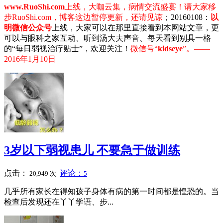
www.RuoShi.com
上线，大咖云集，病情交流盛宴！请大家移
步RuoShi.com，博客这边暂停更新，还请见谅
；20160108：
以
明微信公众号
上线，大家可以在那里直接看到本网站文章，更
可以与眼科之家互动、听到汤大夫声音、每天看到别具一格
的“每日弱视治疗贴士”，欢迎关注！
微信号“
kidseye
”。——
2016年1月10日
3岁以下弱视患儿 不要急于做训练
点击：
|
评论：
20,949 次
5
几乎所有家长在得知孩子身体有病的第一时间都是惶恐的。当
检查后发现还在丫丫学语、步...