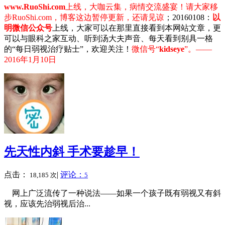
www.RuoShi.com
上线，大咖云集，病情交流盛宴！请大家移
步RuoShi.com，博客这边暂停更新，还请见谅
；20160108：
以
明微信公众号
上线，大家可以在那里直接看到本网站文章，更
可以与眼科之家互动、听到汤大夫声音、每天看到别具一格
的“每日弱视治疗贴士”，欢迎关注！
微信号“
kidseye
”。——
2016年1月10日
先天性内斜 手术要趁早！
点击：
|
评论：
18,185 次
5
网上广泛流传了一种说法——如果一个孩子既有弱视又有斜
视，应该先治弱视后治...