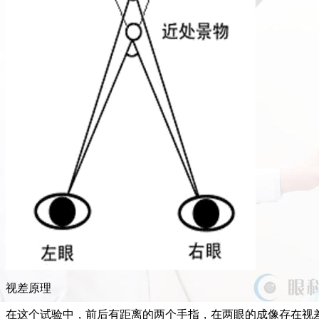
视差原理
在这个试验中，前后有距离的两个手指，在两眼的成像存在视