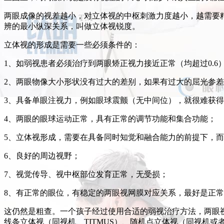
两眼成像的视差越小，对立体视的中枢刺激力度越小，越需要
辨的最小纵深关系，叫做立体视锐度。
立体视的形成是需要一些必须条件的：
1、如弱视患者必须治疗到两眼矫正视力接近正常（均超过0.6
2、两眼物像大小形状没有过大的差别，如果有过大的屈光参
3、具备单眼注视力，例如眼球震颤（无中间位），就很难获
4、两眼的眼球运动正常，具有正常的调节功能和集合功能；
5、立体视形成，需要在具备同时知觉和融合能力的前提下，
6、良好的周边视野；
7、视觉传导、视中枢部位发育正常，无受损；
8、有正常的眼位，有稳定的两眼视网膜对应关系，最好是正
这仍然是粗查。一个孩子经过使用合适的弱视治疗方法，两眼
线条立体视（同视机、TITMUS）、随机点立体视（同视机或