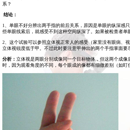
系？
结论：
1、单眼不好分辨出两手指的前后关系，原因是单眼的纵深感
些单眼线索后，就感受不到这种空间纵深了。如果被检查者单
2、这个试验可以参照立体视正常人的感受（家里没有眼病、
立体视锐度低于甲。不过此时要注意甲伸出的两个手指掌面要
分析：
立体视是两眼分别成像同一个目标物体，但这两个成像
时，因为观看角度的不同，每个眼成的像都有细微差别（如盯