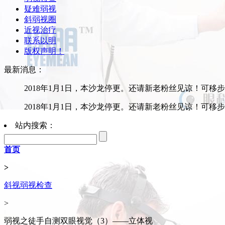
疑难弱视
斜弱视圈
近视治疗
联系以明
版权声明！
最新消息：
2018年1月1日，本沙龙停更。还请新老粉丝见谅！可移
2018年1月1日，本沙龙停更。还请新老粉丝见谅！可移
站内搜索：
首页
>
斜视弱视检查
>
弱视之徒手自测双眼视觉（3）——立体视