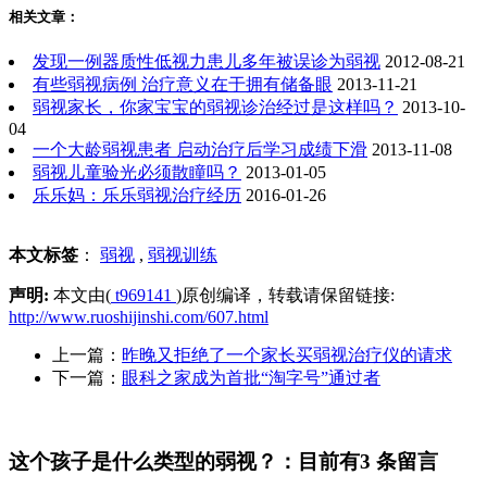
相关文章：
发现一例器质性低视力患儿多年被误诊为弱视
2012-08-21
有些弱视病例 治疗意义在于拥有储备眼
2013-11-21
弱视家长，你家宝宝的弱视诊治经过是这样吗？
2013-10-
04
一个大龄弱视患者 启动治疗后学习成绩下滑
2013-11-08
弱视儿童验光必须散瞳吗？
2013-01-05
乐乐妈：乐乐弱视治疗经历
2016-01-26
本文标签
：
弱视
,
弱视训练
声明:
本文由(
t969141
)原创编译，转载请保留链接:
http://www.ruoshijinshi.com/607.html
上一篇：
昨晚又拒绝了一个家长买弱视治疗仪的请求
下一篇：
眼科之家成为首批“淘字号”通过者
这个孩子是什么类型的弱视？：目前有3 条留言