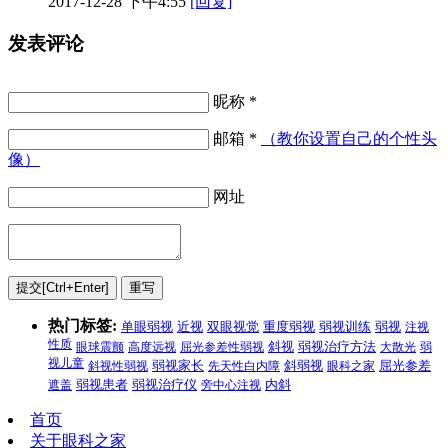
2017-12-28 下午4:55
[回复]
发表评论
昵称 *
邮箱 *
（教你设置自己的个性头
像）
网址
热门标签:
弱视
单眼弱视
近视
双眼视觉
重度弱视
弱视训练
注视
性质
弱视治疗方法
眼球震颤
高度远视
屈光参差性弱视
斜视
大散光
弱
视儿童
斜视性弱视
弱视家长
先天性白内障
斜弱视
眼科之家
屈光参差
遮盖
弱视患者
弱视治疗仪
旁中心注视
内斜
首页
关于眼科之家