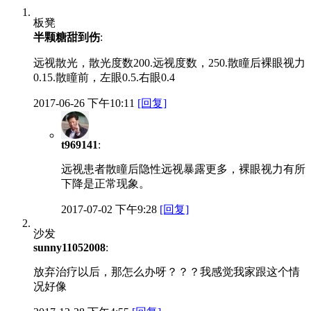
板凳
半颗糖甜到伤
:
远视散光，散光度数200.远视度数，250.散瞳后裸眼视力
0.15.散瞳前，左眼0.5.右眼0.4
2017-06-26 下午10:11
[回复]
t969141
:
远视患者散瞳后隐性远视暴露更多，裸眼视力有所
下降是正常现象。
2017-07-02 下午9:28
[回复]
沙发
sunny11052008
:
放弃治疗以后，那怎么办呀？？？我感觉我家跟这个情
况好像