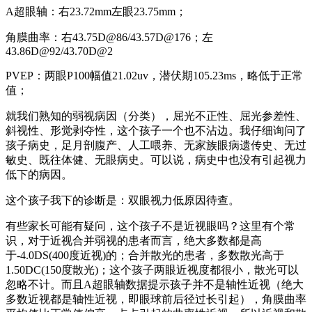
A超眼轴：右23.72mm左眼23.75mm；
角膜曲率：右43.75D@86/43.57D@176；左
43.86D@92/43.70D@2
PVEP：两眼P100幅值21.02uv，潜伏期105.23ms，略低于正常
值；
就我们熟知的弱视病因（分类），屈光不正性、屈光参差性、
斜视性、形觉剥夺性，这个孩子一个也不沾边。我仔细询问了
孩子病史，足月剖腹产、人工喂养、无家族眼病遗传史、无过
敏史、既往体健、无眼病史。可以说，病史中也没有引起视力
低下的病因。
这个孩子我下的诊断是：双眼视力低原因待查。
有些家长可能有疑问，这个孩子不是近视眼吗？这里有个常
识，对于近视合并弱视的患者而言，绝大多数都是高
于-4.0DS(400度近视)的；合并散光的患者，多数散光高于
1.50DC(150度散光)；这个孩子两眼近视度都很小，散光可以
忽略不计。而且A超眼轴数据提示孩子并不是轴性近视（绝大
多数近视都是轴性近视，即眼球前后径过长引起），角膜曲率