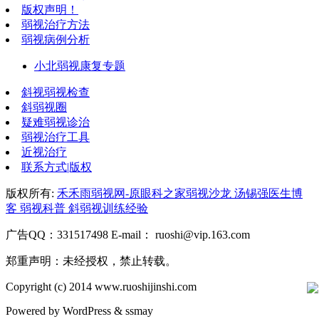
版权声明！
弱视治疗方法
弱视病例分析
小北弱视康复专题
斜视弱视检查
斜弱视圈
疑难弱视诊治
弱视治疗工具
近视治疗
联系方式|版权
版权所有:
禾禾雨弱视网-原眼科之家弱视沙龙 汤锡强医生博
客 弱视科普 斜弱视训练经验
广告QQ：331517498 E-mail： ruoshi@vip.163.com
郑重声明：未经授权，禁止转载。
Copyright (c) 2014 www.ruoshijinshi.com
Powered by
WordPress
&
ssmay