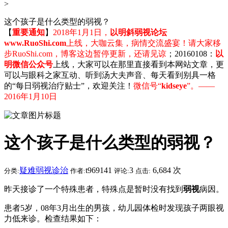
>
这个孩子是什么类型的弱视？
【
重要通知
】
2018年1月1日，
以明斜弱视论坛
www.RuoShi.com
上线，大咖云集，病情交流盛宴！请大家移
步RuoShi.com，博客这边暂停更新，还请见谅
；20160108：
以
明微信公众号
上线，大家可以在那里直接看到本网站文章，更
可以与眼科之家互动、听到汤大夫声音、每天看到别具一格
的“每日弱视治疗贴士”，欢迎关注！
微信号“
kidseye
”。——
2016年1月10日
这个孩子是什么类型的弱视？
疑难弱视诊治
t969141
3
6,684 次
分类:
作者:
评论:
点击:
昨天接诊了一个特殊患者，特殊点是暂时没有找到
弱视
病因。
患者5岁，08年3月出生的男孩，幼儿园体检时发现孩子两眼视
力低来诊。检查结果如下：