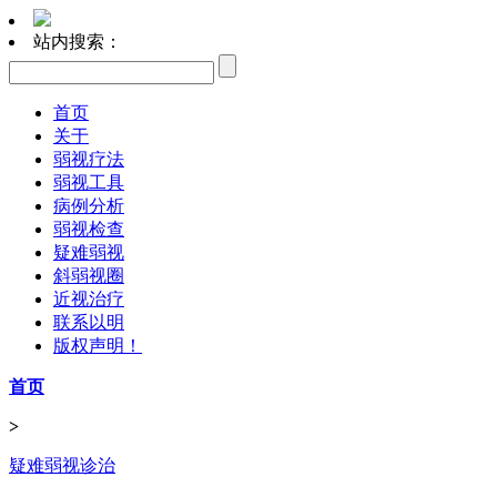
站内搜索：
首页
关于
弱视疗法
弱视工具
病例分析
弱视检查
疑难弱视
斜弱视圈
近视治疗
联系以明
版权声明！
首页
>
疑难弱视诊治