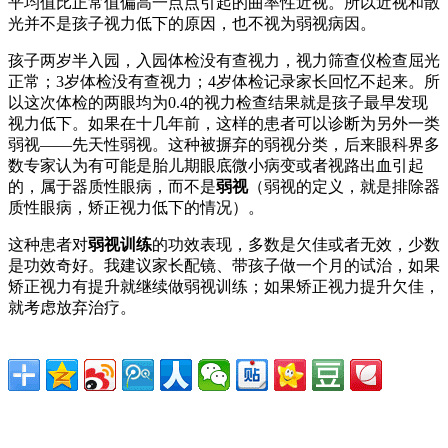
平均值比正常值偏高一点点引起的曲率性近视。所以近视和散
光并不是孩子视力低下的原因，也不视为弱视病因。
孩子两岁半入园，入园体检没有查视力，视力筛查仪检查屈光
正常；3岁体检没有查视力；4岁体检记录家长回忆不起来。所
以这次体检的两眼均为0.4的视力检查结果就是孩子最早发现
视力低下。如果在十几年前，这样的患者可以诊断为另外一类
弱视——先天性弱视。这种被摒弃的弱视分类，后来眼科界多
数专家认为有可能是胎儿期眼底微小病变或者视路出血引起
的，属于器质性眼病，而不是
弱视
（弱视的定义，就是排除器
质性眼病，矫正视力低下的情况）。
这种患者对
弱视训练
的功效表现，多数是欠佳或者无效，少数
是功效奇好。我建议家长配镜、带孩子做一个月的试治，如果
矫正视力有提升就继续做弱视训练；如果矫正视力提升欠佳，
就考虑放弃治疗。