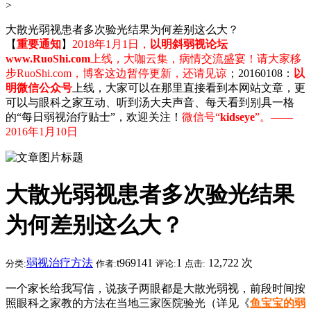
>
大散光弱视患者多次验光结果为何差别这么大？
【
重要通知
】
2018年1月1日，
以明斜弱视论坛
www.RuoShi.com
上线，大咖云集，病情交流盛宴！请大家移
步RuoShi.com，博客这边暂停更新，还请见谅
；20160108：
以
明微信公众号
上线，大家可以在那里直接看到本网站文章，更
可以与眼科之家互动、听到汤大夫声音、每天看到别具一格
的“每日弱视治疗贴士”，欢迎关注！
微信号“
kidseye
”。——
2016年1月10日
大散光弱视患者多次验光结果
为何差别这么大？
弱视治疗方法
t969141
1
12,722 次
分类:
作者:
评论:
点击:
一个家长给我写信，说孩子两眼都是大散光弱视，前段时间按
照眼科之家教的方法在当地三家医院验光（详见《
鱼宝宝的弱