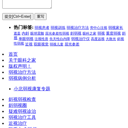
热门标签:
弱视治疗方法
弱视患者
弱视训练
旁中心注视
弱视家长
弱视
遮盖
内斜
眼球震颤
屈光参差性弱视
斜弱视
眼科之家
重度弱视
斜
视
单眼弱视
注视性质
先天性白内障
弱视治疗仪
高度远视
大散光
斜视
性弱视
近视
双眼视觉
弱视儿童
屈光参差
首页
关于眼科之家
版权声明！
弱视治疗方法
弱视病例分析
小北弱视康复专题
斜视弱视检查
斜弱视圈
疑难弱视诊治
弱视治疗工具
近视治疗