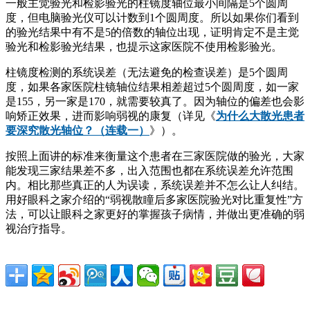
一般主觉验光和检影验光的柱镜度轴位最小间隔是5个圆周
度，但电脑验光仪可以计数到1个圆周度。所以如果你们看到
的验光结果中有不是5的倍数的轴位出现，证明肯定不是主觉
验光和检影验光结果，也提示这家医院不使用检影验光。
柱镜度检测的系统误差（无法避免的检查误差）是5个圆周
度，如果各家医院柱镜轴位结果相差超过5个圆周度，如一家
是155，另一家是170，就需要较真了。因为轴位的偏差也会影
响矫正效果，进而影响弱视的康复（详见《
为什么大散光患者
要深究散光轴位？（连载一）
》）。
按照上面讲的标准来衡量这个患者在三家医院做的验光，大家
能发现三家结果差不多，出入范围也都在系统误差允许范围
内。相比那些真正的人为误读，系统误差并不怎么让人纠结。
用好眼科之家介绍的“弱视散瞳后多家医院验光对比重复性”方
法，可以让眼科之家更好的掌握孩子病情，并做出更准确的弱
视治疗指导。