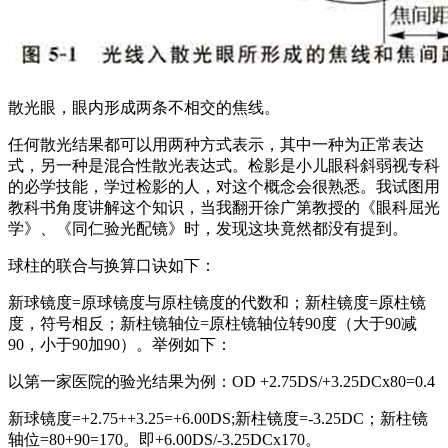
散光眼，眼内形成两条不相交的焦线。
任何散光结果都可以用两种方式表示，其中一种为正常表达
式，另一种是混合性散光表达式。检影是小儿眼科斜弱视专科
的必学技能，学过检影的人，对这个概念会很熟悉。我试图用
教科书角度讲解这个知识，当我翻开徐广第教授的《眼科屈光
学》、《同仁验光配镜》时，发现这块竟然都没有提到。
球柱的联合与换算口诀如下：
新球镜度=原球镜度与原柱镜度的代数和；新柱镜度=原柱镜
度，符号相反；新柱镜轴位=原柱镜轴位转90度（大于90减
90，小于90加90）。举例如下：
以第一家医院的验光结果为例：OD +2.75DS/+3.25DCx80=0.4
新球镜度=+2.75++3.25=+6.00DS;新柱镜度=-3.25DC；新柱镜
轴位=80+90=170。即+6.00DS/-3.25DCx170。