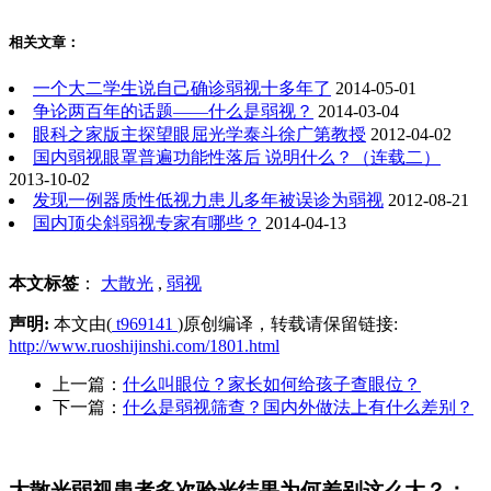
相关文章：
一个大二学生说自己确诊弱视十多年了
2014-05-01
争论两百年的话题——什么是弱视？
2014-03-04
眼科之家版主探望眼屈光学泰斗徐广第教授
2012-04-02
国内弱视眼罩普遍功能性落后 说明什么？（连载二）
2013-10-02
发现一例器质性低视力患儿多年被误诊为弱视
2012-08-21
国内顶尖斜弱视专家有哪些？
2014-04-13
本文标签
：
大散光
,
弱视
声明:
本文由(
t969141
)原创编译，转载请保留链接:
http://www.ruoshijinshi.com/1801.html
上一篇：
什么叫眼位？家长如何给孩子查眼位？
下一篇：
什么是弱视筛查？国内外做法上有什么差别？
大散光弱视患者多次验光结果为何差别这么大？：