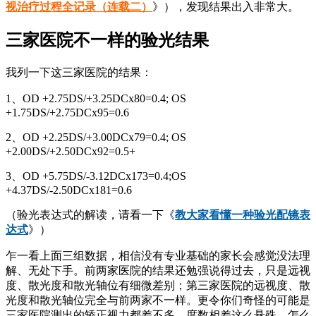
视治疗过程全记录（连载二）
》），发现结果出入非常大。
三家医院不一样的验光结果
我列一下这三家医院的结果：
1、OD +2.75DS/+3.25DCx80=0.4; OS
+1.75DS/+2.75DCx95=0.6
2、OD +2.25DS/+3.00DCx79=0.4; OS
+2.00DS/+2.50DCx92=0.5+
3、OD +5.75DS/-3.12DCx173=0.4;OS
+4.37DS/-2.50DCx181=0.6
（验光表达式的解读，请看一下《
教大家看懂一种验光配镜表
达式
》）
乍一看上面三组数据，相信没有专业基础的家长会感觉没法理
解、无处下手。前两家医院的结果还勉强说得过去，只是远视
度、散光度和散光轴位有细微差别；第三家医院的远视度、散
光度和散光轴位完全与前两家不一样。更令你们奇怪的可能是
三家医院测出的矫正视力都差不多。度数相差这么悬殊，怎么