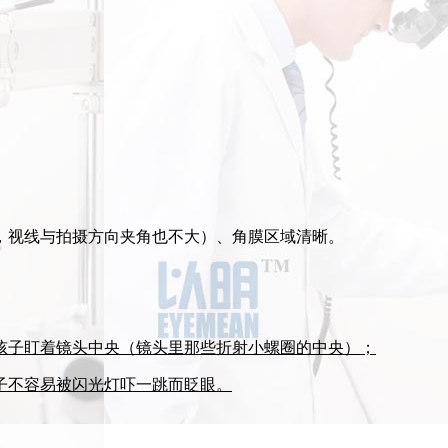
，视线与拍摄方向夹角也不大）、角膜区域清晰。
孩子盯着镜头中央（镜头里那些折射小螺圈的中央）；
子不容易被闪光灯吓一跳而眨眼。