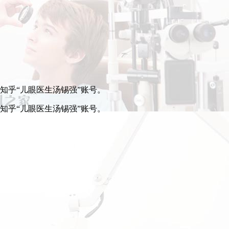
步知乎“儿眼医生汤锡强”账号。
步知乎“儿眼医生汤锡强”账号。