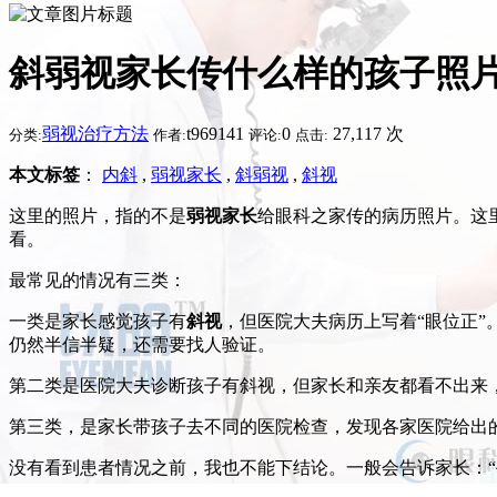
斜弱视家长传什么样的孩子照
弱视治疗方法
t969141
0
27,117 次
分类:
作者:
评论:
点击:
本文标签
：
内斜
,
弱视家长
,
斜弱视
,
斜视
这里的照片，指的不是
弱视家长
给眼科之家传的病历照片。这
看。
最常见的情况有三类：
一类是家长感觉孩子有
斜视
，但医院大夫病历上写着“眼位正
仍然半信半疑，还需要找人验证。
第二类是医院大夫诊断孩子有斜视，但家长和亲友都看不出来
第三类，是家长带孩子去不同的医院检查，发现各家医院给出的
没有看到患者情况之前，我也不能下结论。一般会告诉家长：“