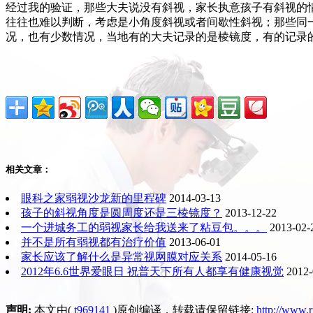
经过我的验证，那些大夫说没有斜视，家长执意孩子有斜视的
往往也难以判断，考虑是小角度斜视或者间歇性斜视；那些同
况，也有少数情况，当地有的大夫记录的是棱镜度，有的记录
相关文章：
眼科之家弱视沙龙新的里程碑
2014-03-13
孩子的斜视角度是圆周度还是三棱镜度？
2013-12-22
一个进城务工的弱视家长给我送来了粘豆包。。。
2013-02-
并不是所有弱视都有治疗价值
2013-06-01
家长应该了解什么是异常视网膜对应关系
2014-05-16
2012年6.6世界爱眼日 祝普天下所有人都享有健康视觉
2012-
声明:
本文由(
t969141
)原创编译，转载请保留链接:
http://www.r