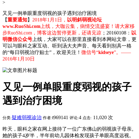
>
又见一例单眼重度弱视的孩子遇到治疗困境
【
重要通知
】
2018年1月1日，
以明斜弱视论坛
www.RuoShi.com
上线，大咖云集，病情交流盛宴！请大家移
步RuoShi.com，博客这边暂停更新，还请见谅
；20160108：
以
明微信公众号
上线，大家可以在那里直接看到本网站文章，更
可以与眼科之家互动、听到汤大夫声音、每天看到别具一格
的“每日弱视治疗贴士”，欢迎关注！
微信号“
kidseye
”。——
2016年1月10日
又见一例单眼重度弱视的孩子
遇到治疗困境
疑难弱视诊治
t969141
4
11,020 次
分类:
作者:
评论:
点击:
昨天，眼科之家在网上接待了一位广东佛山的弱视孩子母亲。
她的孩子4岁半，半年前幼儿园体检发现孩子单眼高度远视。