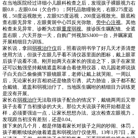
在当地医院经过详细小儿眼科检查之后，发现孩子裸眼视力右
眼0.8，左眼0.04（欠合作）；阿托品散瞳验光，右眼275度远
视，50度远视散光，左眼925度远视，200度远视散光。眼底检
查右眼无异常，左眼黄斑中心凹反光弥散、
旁中心注视
。其他
检查未见异常。诊断为左眼
重度弱视
。接诊医生嘱配镜、全遮
盖右眼，六天开放一天，自购广州视加SJ400一台，并嘱家庭
开展精细目力训练。
家长说，拿回
弱视治疗仪
后，照着说明书学了好几天才弄清楚
使用方法，但孩子左眼几乎看不清仪器里面的图标，戴上眼罩
后孩子说看不清。刚开始两天在家长的强迫之下，孩子在家里
还可以勉强坚持戴镜遮盖和凑合着使用仪器，幼儿园老师说孩
子白天自己偷偷摘下眼镜眼罩，老师让戴上就哭闹。一周以
后，无论家长好言相劝还是物质引诱、武力胁迫，孩子都不配
合戴镜、遮盖和弱视治疗了。当地医生嘱咐的精细目力训练更
是没有开展。
家长在
弱视治疗
无法取得孩子配合的情况下，戴镜两周后又带
孩子去看了当初接诊的大夫。那位大夫说孩子刚开始都是这
样，必须要强迫一点，让家长想想办法。这次检查左眼视力，
发现跟当初没有差别，还是0.04。
接下来的几个月，都是伴随着家长对孩子之间的吵闹、体罚，
孩子断断续续的做着遮盖和弱视治疗仪使用。13年1月7日，家