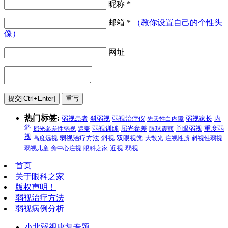
昵称 *
邮箱 *
（教你设置自己的个性头
像）
网址
热门标签:
弱视患者
斜弱视
弱视治疗仪
先天性白内障
弱视家长
内
斜
屈光参差性弱视
遮盖
弱视训练
屈光参差
眼球震颤
单眼弱视
重度弱
视
弱视治疗方法
高度远视
斜视
双眼视觉
大散光
注视性质
斜视性弱视
弱视
弱视儿童
旁中心注视
眼科之家
近视
首页
关于眼科之家
版权声明！
弱视治疗方法
弱视病例分析
小北弱视康复专题