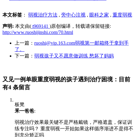
本文标签
：
弱视治疗方法
,
旁中心注视
,
眼科之家
,
重度弱视
声明:
本文由(
t969141
)原创编译，转载请保留链接:
http://www.ruoshijinshi.com/70.html
上一篇：
ruoshi@vip.163.com弱视第一邮箱终于拿到手
了。
下一篇：
弱视孩子又不愿意做训练 愁坏了妈妈
又见一例单眼重度弱视的孩子遇到治疗困境：目前
有4 条留言
板凳
釆一爸爸
:
弱视治疗效果最关键不是严格戴镜，严格遮盖，保证训
练专注吗？ 重度弱视一开始如果这样循序渐进不是得不
到充分矫正吗