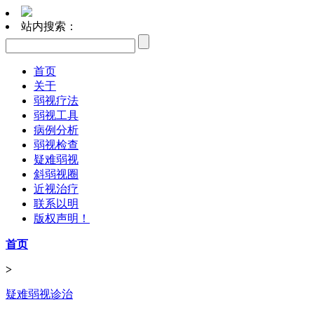
站内搜索：
首页
关于
弱视疗法
弱视工具
病例分析
弱视检查
疑难弱视
斜弱视圈
近视治疗
联系以明
版权声明！
首页
>
疑难弱视诊治