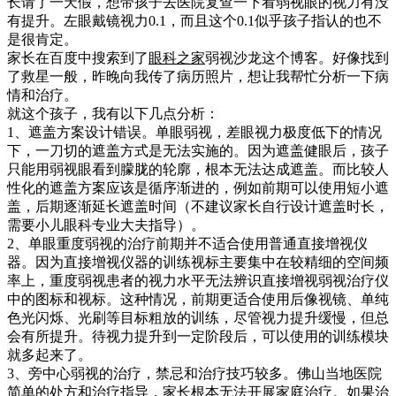
长请了一天假，想带孩子去医院复查一下看弱视眼的视力有没
有提升。左眼戴镜视力0.1，而且这个0.1似乎孩子指认的也不
是很肯定。
家长在百度中搜索到了
眼科之家
弱视沙龙这个博客。好像找到
了救星一般，昨晚向我传了病历照片，想让我帮忙分析一下病
情和治疗。
就这个孩子，我有以下几点分析：
1、遮盖方案设计错误。单眼弱视，差眼视力极度低下的情况
下，一刀切的遮盖方式是无法实施的。因为遮盖健眼后，孩子
只能用弱视眼看到朦胧的轮廓，根本无法达成遮盖。而比较人
性化的遮盖方案应该是循序渐进的，例如前期可以使用短小遮
盖，后期逐渐延长遮盖时间（不建议家长自行设计遮盖时长，
需要小儿眼科专业大夫指导）。
2、单眼重度弱视的治疗前期并不适合使用普通直接增视仪
器。因为直接增视仪器的训练视标主要集中在较精细的空间频
率上，重度弱视患者的视力水平无法辨识直接增视弱视治疗仪
中的图标和视标。这种情况，前期更适合使用后像视镜、单纯
色光闪烁、光刷等目标粗放的训练，尽管视力提升缓慢，但总
会有所提升。待视力提升到一定阶段后，可以使用的训练模块
就多起来了。
3、旁中心弱视的治疗，禁忌和治疗技巧较多。佛山当地医院
简单的处方和治疗指导，家长根本无法开展家庭治疗。如果治