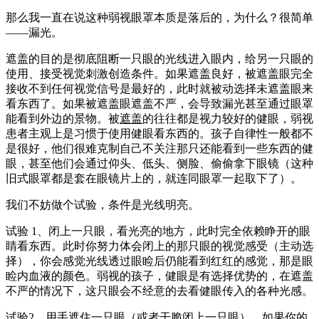
那么我一直在说这种弱视眼罩本质是落后的，为什么？很简单
——漏光。
遮盖的目的是彻底阻断一只眼的光线进入眼内，给另一只眼的
使用、接受视觉刺激创造条件。如果遮盖良好，被遮盖眼完全
接收不到任何视觉信号是最好的，此时就被动选择未遮盖眼来
看东西了。如果被遮盖眼遮盖不严，会导致漏光甚至通过眼罩
能看到外边的景物。被
遮盖
的往往都是视力较好的健眼，弱视
患者主观上是习惯于使用健眼看东西的。孩子自律性一般都不
是很好，他们很难克制自己不关注那只还能看到一些东西的健
眼，甚至他们会通过仰头、低头、侧脸、偷偷拿下眼镜（这种
旧式眼罩都是套在眼镜片上的，就连同眼罩一起取下了）。
我们不妨做个试验，条件是光线明亮。
试验 1、闭上一只眼，看光亮的地方，此时完全依赖睁开的眼
睛看东西。此时你努力体会闭上的那只眼的视觉感受（主动选
择），你会感觉光线透过眼睑后仍能看到红红的感觉，那是眼
睑内血液的颜色。弱视的孩子，健眼是有选择优势的，在遮盖
不严的情况下，这只眼会不经意的去看健眼传入的各种光感。
试验2、用手遮住一只眼（或者干脆闭上一只眼），如果你的