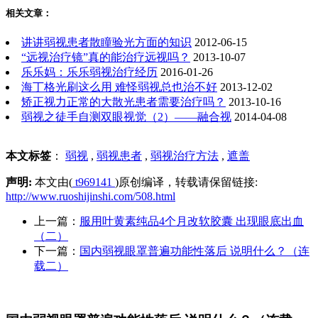
相关文章：
讲讲弱视患者散瞳验光方面的知识
2012-06-15
“远视治疗镜”真的能治疗远视吗？
2013-10-07
乐乐妈：乐乐弱视治疗经历
2016-01-26
海丁格光刷这么用 难怪弱视总也治不好
2013-12-02
矫正视力正常的大散光患者需要治疗吗？
2013-10-16
弱视之徒手自测双眼视觉（2）——融合视
2014-04-08
本文标签
：
弱视
,
弱视患者
,
弱视治疗方法
,
遮盖
声明:
本文由(
t969141
)原创编译，转载请保留链接:
http://www.ruoshijinshi.com/508.html
上一篇：
服用叶黄素纯品4个月改软胶囊 出现眼底出血
（二）
下一篇：
国内弱视眼罩普遍功能性落后 说明什么？（连
载二）