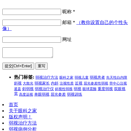
昵称 *
邮箱 *
（教你设置自己的个性头
像）
网址
热门标签:
弱视治疗方法
眼科之家
弱视儿童
弱视患者
先天性白内障
斜视
大散光
弱视家长
内斜
注视性质
近视
屈光参差性弱视
旁中心注视
弱视
遮盖
斜弱视
弱视治疗仪
斜视性弱视
眼球震颤
重度弱视
双眼视
觉
高度远视
单眼弱视
屈光参差
弱视训练
首页
关于眼科之家
版权声明！
弱视治疗方法
弱视病例分析