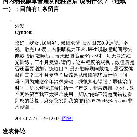
国内弱视眼罩普遍功能性落后 说明什么？（连载
一）：目前有1 条留言
沙发
Cyndoll
:
您好，我女儿6周岁，散瞳验光 后左眼750度远视、弱
视、散光150度，右眼睛视力正常. 医生说散瞳期间尽快
佩戴眼镜.散瞳后，每天健眼遮盖6个小时，每天两次红
光训练，三个月复查. 请问，这种程度的弱视，散瞳后是
否还需要增加训练项目？ 另外散瞳期间戴镜，是否要健
眼遮盖？三个月复查？应该是从散瞳完毕后计算时间
吗？因为她这个年龄很关键，我很担心错过了最佳治疗
时间，所以烦请您帮忙给一些建议，非常感谢. 另外，这
个网络留言我不太经常使用，所以怕搞不清楚而错过看
到您的答复，麻烦您发到我的邮箱30578046@qq.com 非
常感谢 ！
2017-07-25 上午12:07
[回复]
发表评论