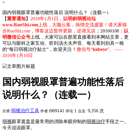
>
国内弱视眼罩普遍功能性落后 说明什么？（连载一）
【
重要通知
】
2018年1月1日，
以明斜弱视论坛
www.RuoShi.com
上线，大咖云集，病情交流盛宴！请大家移
步RuoShi.com，博客这边暂停更新，还请见谅
；20160108：
以
明微信公众号
上线，大家可以在那里直接看到本网站文章，更
可以与眼科之家互动、听到汤大夫声音、每天看到别具一格
的“每日弱视治疗贴士”，欢迎关注！
微信号“
kidseye
”。——
2016年1月10日
国内弱视眼罩普遍功能性落后
说明什么？（连载一）
弱视治疗工具
t969141
1
9,356 次
分类:
作者:
评论:
点击:
弱视
眼罩遮盖是最常用的消除单眼抑制的
弱视治疗
手段之一。
今天说说眼罩。