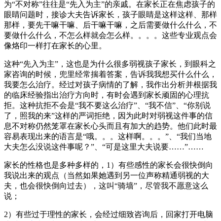
为“不对称”往往是“先入为主”的亲戚。在家长正在焦虑孩子的
眼睛问题时，接诊大夫告诉家长，孩子眼睛是这样这样、那样
那样，要先干嘛干嘛、后干嘛干嘛，之后需要做什么什么，不
要做什么什么，不怎么样就会怎么样。。。。这些专业观点会
像烙印一样打在家长的心里。
这种“先入为主”，这也是为什么很多弱视孩子家长，到眼科之
家咨询的时候，兜里经常揣着答案，告诉我我想买什么什么，
我要怎么治疗。经过对孩子病情的了解，我作出分析并根据我
的临床经验指出治疗方向时，有时会遇到家长顽固的心理抗
拒。这种抗拒不会是“我不要这么治疗”、“我不信”、“你别说
了，照我的来”这样的严词拒绝，因为此时对弱视这件事的信
息不对称仍然笼罩在家长心头而且有加大的趋势。他们此时最
容易表现出来的语言是“哦。。。这样啊。。。”、“我们当地
大夫怎么没说这件事呢？”、“可是这里大夫说要……”……
家长的性格也是多种多样的，1）有些感性的家长会很快倒向
我说出来的观点（当然如果她遇到另一位声称精通弱视的大
夫，也会很快倒向过去），这叫“骑墙”，尽管我不愿意这么
说；
2）有些过于理性的家长，会经过细致咨询后，回家打开电脑