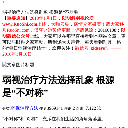
>
弱视治疗方法选择乱象 根源是“不对称”
【
重要通知
】
2018年1月1日，
以明斜弱视论坛
www.RuoShi.com
上线，大咖云集，病情交流盛宴！请大家移
步RuoShi.com，博客这边暂停更新，还请见谅
；20160108：
以
明微信公众号
上线，大家可以在那里直接看到本网站文章，更
可以与眼科之家互动、听到汤大夫声音、每天看到别具一格
的“每日弱视治疗贴士”，欢迎关注！
微信号“
kidseye
”。——
2016年1月10日
弱视治疗方法选择乱象 根源
是“不对称”
弱视治疗方法
t969141
2
7,122 次
分类:
作者:
评论:
点击:
“不对称”和“对称”，充斥在我们生活的角角落落里。