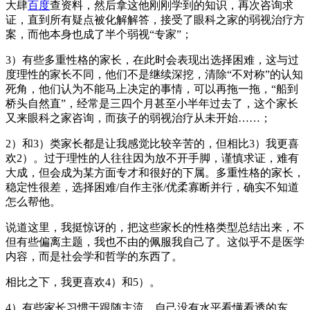
大肆
百度
查资料，然后拿这他刚刚学到的知识，再次咨询求
证，直到所有疑点被化解解答，接受了眼科之家的弱视治疗方
案，而他本身也成了半个弱视“专家”；
3）有些多重性格的家长，在此时会表现出选择困难，这与过
度理性的家长不同，他们不是继续深挖，清除“不对称”的认知
死角，他们认为不能马上决定的事情，可以再拖一拖，“船到
桥头自然直”，经常是三四个月甚至小半年过去了，这个家长
又来眼科之家咨询，而孩子的弱视治疗从未开始……；
2）和3）类家长都是让我感觉比较辛苦的，但相比3）我更喜
欢2）。过于理性的人往往因为放不开手脚，谨慎求证，难有
大成，但会成为某方面专才和很好的下属。多重性格的家长，
稳定性很差，选择困难/自作主张/优柔寡断并行，确实不知道
怎么帮他。
说道这里，我挺惊讶的，把这些家长的性格类型总结出来，不
但有些偏离主题，我也不由的佩服我自己了。这似乎不是医学
内容，而是社会学和哲学的东西了。
相比之下，我更喜欢4）和5）。
4）有些家长习惯于跟随主流，自己没有水平看懂看透的东