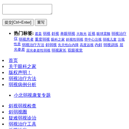
热门标签:
弱视
遮盖
斜视
单眼弱视
大散光
近视
眼球震颤
弱视治疗
仪
弱视患者
重度弱视
眼科之家
斜视性弱视
旁中心注视
弱视儿童
注视
性质
弱视治疗方法
斜弱视
先天性白内障
高度远视
内斜
弱视训练
屈
光参差
屈光参差性弱视
弱视家长
双眼视觉
首页
关于眼科之家
版权声明！
弱视治疗方法
弱视病例分析
小北弱视康复专题
斜视弱视检查
斜弱视圈
疑难弱视诊治
弱视治疗工具