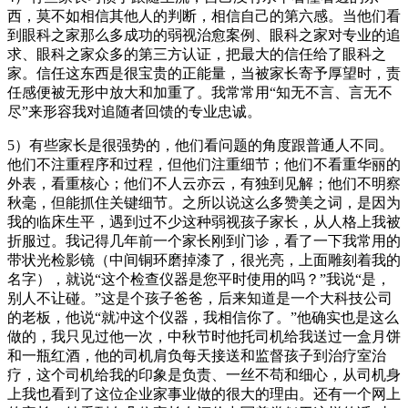
西，莫不如相信其他人的判断，相信自己的第六感。当他们看
到眼科之家那么多成功的弱视治愈案例、眼科之家对专业的追
求、眼科之家众多的第三方认证，把最大的信任给了眼科之
家。信任这东西是很宝贵的正能量，当被家长寄予厚望时，责
任感便被无形中放大和加重了。我常常用“知无不言、言无不
尽”来形容我对追随者回馈的专业忠诚。
5）有些家长是很强势的，他们看问题的角度跟普通人不同。
他们不注重程序和过程，但他们注重细节；他们不看重华丽的
外表，看重核心；他们不人云亦云，有独到见解；他们不明察
秋毫，但能抓住关键细节。之所以说这么多赞美之词，是因为
我的临床生平，遇到过不少这种弱视孩子家长，从人格上我被
折服过。我记得几年前一个家长刚到门诊，看了一下我常用的
带状光检影镜（中间铜环磨掉漆了，很光亮，上面雕刻着我的
名字），就说“这个检查仪器是您平时使用的吗？”我说“是，
别人不让碰。”这是个孩子爸爸，后来知道是一个大科技公司
的老板，他说“就冲这个仪器，我相信你了。”他确实也是这么
做的，我只见过他一次，中秋节时他托司机给我送过一盒月饼
和一瓶红酒，他的司机肩负每天接送和监督孩子到治疗室治
疗，这个司机给我的印象是负责、一丝不苟和细心，从司机身
上我也看到了这位企业家事业做的很大的理由。还有一个网上