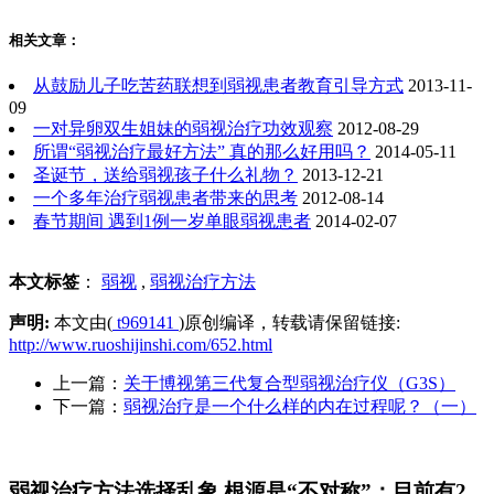
相关文章：
从鼓励儿子吃苦药联想到弱视患者教育引导方式
2013-11-
09
一对异卵双生姐妹的弱视治疗功效观察
2012-08-29
所谓“弱视治疗最好方法” 真的那么好用吗？
2014-05-11
圣诞节，送给弱视孩子什么礼物？
2013-12-21
一个多年治疗弱视患者带来的思考
2012-08-14
春节期间 遇到1例一岁单眼弱视患者
2014-02-07
本文标签
：
弱视
,
弱视治疗方法
声明:
本文由(
t969141
)原创编译，转载请保留链接:
http://www.ruoshijinshi.com/652.html
上一篇：
关于博视第三代复合型弱视治疗仪（G3S）
下一篇：
弱视治疗是一个什么样的内在过程呢？（一）
弱视治疗方法选择乱象 根源是“不对称”：目前有2