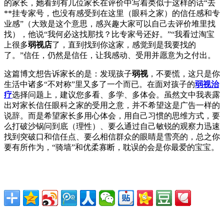
的家长，她看到有几位家长在评价中写着类似于这样的话“去
**挂专家号，也没有感受到在这里（眼科之家）的信任感和专
业感”（大致是这个意思，感兴趣大家可以自己去评价堆里找
找），他说“我何必这找那找？比专家号还好。”“我看过淘宝
上很多
弱视店
了，直到找到你这家，感觉到是我要找的
了。”信任，仍然是信任，让我感动、受用并愿意为之付出。
这篇博文想告诉家长的是：发现孩子
弱视
，不要慌，这只是你
生活中诸多“不对称”里又多了一个而已。在面对孩子的
弱视治
疗
选择问题上，建议您多看、多学、多体会。虽然文中我表露
出对家长信任眼科之家的受用之意，并不希望这是广告一样的
说辞。而是希望家长多用心体会，用自己习惯的思维方式，要
么打破沙锅问到底（理性）、要么通过自己敏锐的观察力迅速
找到突破口和信任点、要么相信群众的眼睛是雪亮的，总之你
要有所作为，“骑墙”和优柔寡断，耽误的会是你最爱的宝宝。