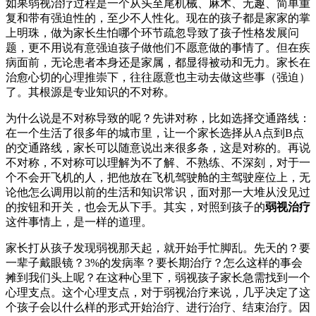
如果弱视治疗过程是一个从头至尾机械、麻木、无趣、简单重
复和带有强迫性的，至少不人性化。现在的孩子都是家家的掌
上明珠，做为家长生怕哪个环节疏忽导致了孩子性格发展问
题，更不用说有意强迫孩子做他们不愿意做的事情了。但在疾
病面前，无论患者本身还是家属，都显得被动和无力。家长在
治愈心切的心理推崇下，往往愿意也主动去做这些事（强迫）
了。其根源是专业知识的不对称。
为什么说是不对称导致的呢？先讲对称，比如选择交通路线：
在一个生活了很多年的城市里，让一个家长选择从A点到B点
的交通路线，家长可以随意说出来很多条，这是对称的。再说
不对称，不对称可以理解为不了解、不熟练、不深刻，对于一
个不会开飞机的人，把他放在飞机驾驶舱的主驾驶座位上，无
论他怎么调用以前的生活和知识常识，面对那一大堆从没见过
的按钮和开关，也会无从下手。其实，对照到孩子的
弱视治疗
这件事情上，是一样的道理。
家长打从孩子发现弱视那天起，就开始手忙脚乱。先天的？要
一辈子戴眼镜？3%的发病率？要长期治疗？怎么这样的事会
摊到我们头上呢？在这种心里下，弱视孩子家长急需找到一个
心理支点。这个心理支点，对于弱视治疗来说，几乎决定了这
个孩子会以什么样的形式开始治疗、进行治疗、结束治疗。因