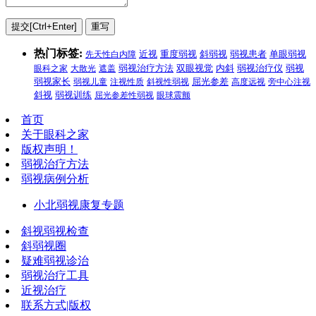
热门标签:
先天性白内障
近视
重度弱视
斜弱视
弱视患者
单眼弱视
弱视治疗方法
弱视
眼科之家
大散光
遮盖
双眼视觉
内斜
弱视治疗仪
弱视家长
弱视儿童
注视性质
斜视性弱视
屈光参差
高度远视
旁中心注视
斜视
弱视训练
屈光参差性弱视
眼球震颤
首页
关于眼科之家
版权声明！
弱视治疗方法
弱视病例分析
小北弱视康复专题
斜视弱视检查
斜弱视圈
疑难弱视诊治
弱视治疗工具
近视治疗
联系方式|版权