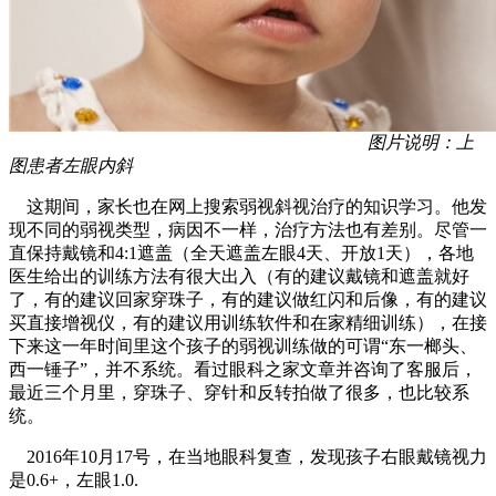
图片说明：上
图患者左眼内斜
这期间，家长也在网上搜索弱视斜视治疗的知识学习。他发
现不同的弱视类型，病因不一样，治疗方法也有差别。尽管一
直保持戴镜和4:1遮盖（全天遮盖左眼4天、开放1天），各地
医生给出的训练方法有很大出入（有的建议戴镜和遮盖就好
了，有的建议回家穿珠子，有的建议做红闪和后像，有的建议
买直接增视仪，有的建议用训练软件和在家精细训练），在接
下来这一年时间里这个孩子的弱视训练做的可谓“东一榔头、
西一锤子”，并不系统。看过眼科之家文章并咨询了客服后，
最近三个月里，穿珠子、穿针和反转拍做了很多，也比较系
统。
2016年10月17号，在当地眼科复查，发现孩子右眼戴镜视力
是0.6+，左眼1.0.