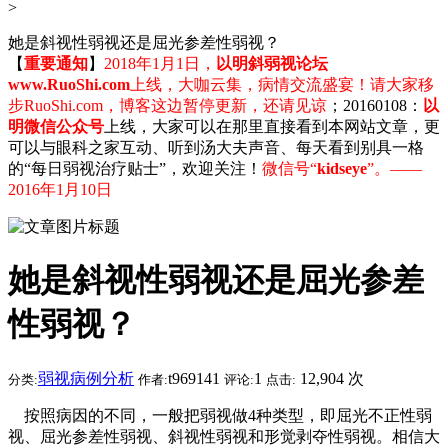
>
她是斜视性弱视还是屈光参差性弱视？
【
重要通知
】
2018年1月1日，
以明斜弱视论坛
www.RuoShi.com
上线，大咖云集，病情交流盛宴！请大家移
步RuoShi.com，博客这边暂停更新，还请见谅
；20160108：
以
明微信公众号
上线，大家可以在那里直接看到本网站文章，更
可以与眼科之家互动、听到汤大夫声音、每天看到别具一格
的“每日弱视治疗贴士”，欢迎关注！
微信号“
kidseye
”。——
2016年1月10日
她是斜视性弱视还是屈光参差
性弱视？
弱视病例分析
t969141
1
12,904 次
分类:
作者:
评论:
点击:
按照病因的不同，一般把弱视做4种类型，即屈光不正性弱
视、屈光参差性弱视、斜视性弱视和形觉剥夺性弱视。相信大