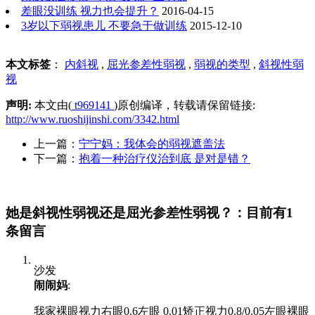
差眼没训练 视力也会提升？
2016-04-15
3岁以下弱视患儿 不要急于做训练
2015-12-10
本文标签
：
内斜视
,
屈光参差性弱视
,
弱视的类型
,
斜视性弱
视
声明:
本文由(
t969141
)原创编译，转载请保留链接:
http://www.ruoshijinshi.com/3342.html
上一篇：
宁宁妈：我体会的弱视遮盖法
下一篇：
抱着一种治疗仪治到底 是对是错？
她是斜视性弱视还是屈光参差性弱视？：目前有1
条留言
沙发
闹闹妈
:
我家裸眼视力右眼0.6左眼 0.01矫正视力0.8/0.05左眼裸眼