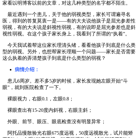
家看以明博客以前的文章，对这几种类型的名字都不陌生。
最近遇到一个患儿，关于他的弱视类型，家长可谓遍寻名
医，得到的答复莫衷一是——有的大夫说他孩子是屈光参差性
弱视，有的大夫说是斜视性弱视，有的说即是屈光参差也是斜
视性弱视。在这个孩子家长身上，我看到了所谓的“执着”。
今天我试着帮这位家长理清头绪，看看他孩子到底是什么类
型的弱视。另外，也想帮家长理顺一个问题——家长是否需要
这么执着的弄清楚孩子到底是什么类型的弱视？
病情介绍：
患儿6周岁。差不多5岁的时候，家长发现她左眼开始“斗
眼”，就到医院检查了一下。
裸眼视力，右眼0.1，左眼0.8；
裸眼查出有15-20度内斜视，右眼主斜；
外眼、前节、眼压、眼底检查没有明显异常；
阿托品慢散验光右眼675度远视，50度远视散光，试片能矫