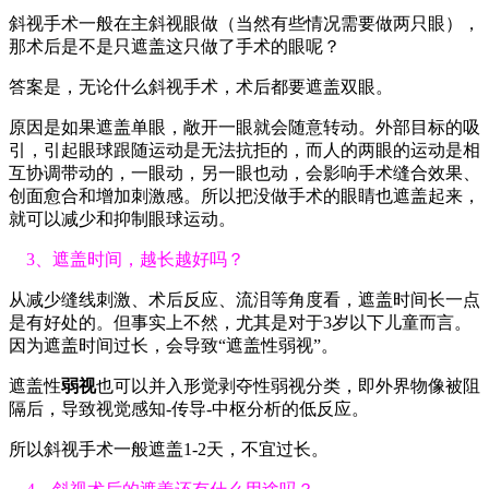
斜视手术一般在主斜视眼做（当然有些情况需要做两只眼），
那术后是不是只遮盖这只做了手术的眼呢？
答案是，无论什么斜视手术，术后都要遮盖双眼。
原因是如果遮盖单眼，敞开一眼就会随意转动。外部目标的吸
引，引起眼球跟随运动是无法抗拒的，而人的两眼的运动是相
互协调带动的，一眼动，另一眼也动，会影响手术缝合效果、
创面愈合和增加刺激感。所以把没做手术的眼睛也遮盖起来，
就可以减少和抑制眼球运动。
3、遮盖时间，越长越好吗？
从减少缝线刺激、术后反应、流泪等角度看，遮盖时间长一点
是有好处的。但事实上不然，尤其是对于3岁以下儿童而言。
因为遮盖时间过长，会导致“遮盖性弱视”。
遮盖性
弱视
也可以并入形觉剥夺性弱视分类，即外界物像被阻
隔后，导致视觉感知-传导-中枢分析的低反应。
所以斜视手术一般遮盖1-2天，不宜过长。