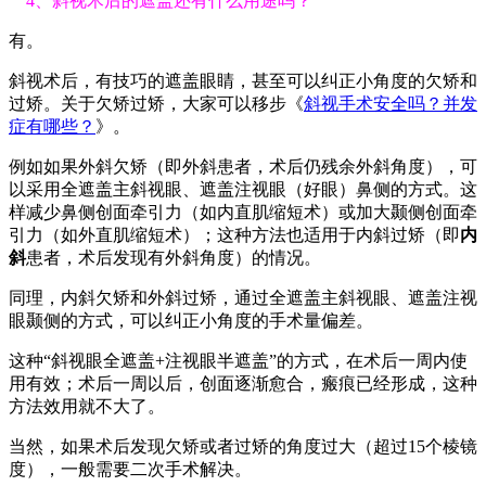
4、斜视术后的遮盖还有什么用途吗？
有。
斜视术后，有技巧的遮盖眼睛，甚至可以纠正小角度的欠矫和
过矫。关于欠矫过矫，大家可以移步《
斜视手术安全吗？并发
症有哪些？
》。
例如如果外斜欠矫（即外斜患者，术后仍残余外斜角度），可
以采用全遮盖主斜视眼、遮盖注视眼（好眼）鼻侧的方式。这
样减少鼻侧创面牵引力（如内直肌缩短术）或加大颞侧创面牵
引力（如外直肌缩短术）；这种方法也适用于内斜过矫（即
内
斜
患者，术后发现有外斜角度）的情况。
同理，内斜欠矫和外斜过矫，通过全遮盖主斜视眼、遮盖注视
眼颞侧的方式，可以纠正小角度的手术量偏差。
这种“斜视眼全遮盖+注视眼半遮盖”的方式，在术后一周内使
用有效；术后一周以后，创面逐渐愈合，瘢痕已经形成，这种
方法效用就不大了。
当然，如果术后发现欠矫或者过矫的角度过大（超过15个棱镜
度），一般需要二次手术解决。