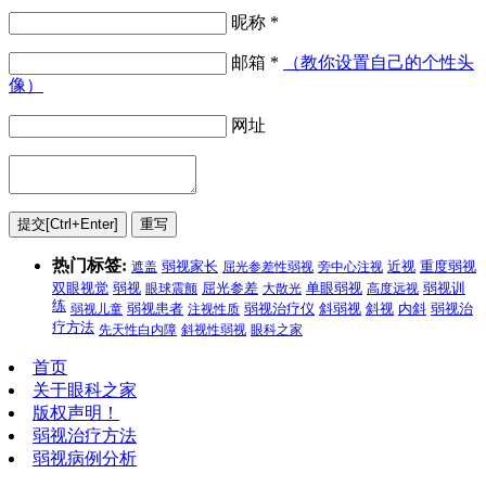
昵称 *
邮箱 *
（教你设置自己的个性头
像）
网址
热门标签:
遮盖
弱视家长
屈光参差性弱视
旁中心注视
近视
重度弱视
弱视
双眼视觉
眼球震颤
屈光参差
大散光
单眼弱视
高度远视
弱视训
练
弱视治
弱视儿童
弱视患者
注视性质
弱视治疗仪
斜弱视
斜视
内斜
疗方法
先天性白内障
斜视性弱视
眼科之家
首页
关于眼科之家
版权声明！
弱视治疗方法
弱视病例分析