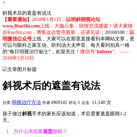
>
斜视术后的遮盖有说法
【
重要通知
】
2018年1月1日，
以明斜弱视论坛
www.RuoShi.com
上线，大咖云集，病情交流盛宴！请大家移
步RuoShi.com，博客这边暂停更新，还请见谅
；20160108：
以
明微信公众号
上线，大家可以在那里直接看到本网站文章，更
可以与眼科之家互动、听到汤大夫声音、每天看到别具一格
的“每日弱视治疗贴士”，欢迎关注！
微信号“
kidseye
”。——
2016年1月10日
斜视术后的遮盖有说法
弱视治疗方法
t969141
1
11,140 次
分类:
作者:
评论:
点击:
孩子做过
斜视
手术的家长应该知道，术后需要遮盖眼睛1-2
天。
1、为什么术后要
遮盖
眼睛？