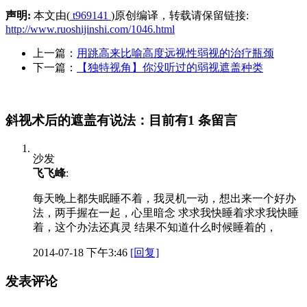
声明:
本文由(
t969141
)原创编译，转载请保留链接:
http://www.ruoshijinshi.com/1046.html
上一篇：
用跳高来比喻高度远视性弱视的治疗瓶颈
下一篇：
【独特视角】你没听过的弱视遮盖种类
斜视术后的遮盖有说法：目前有1 条留言
沙发
飞飞峰
:
每天晚上都失眠睡不着，我灵机一动，想出来一个好办
法，两手握在一起，心里暗念 求求我快睡着求求我快睡
着，这个办法还真灵 结果不知道什么时候睡着的，
2014-07-18 下午3:46
[回复]
发表评论