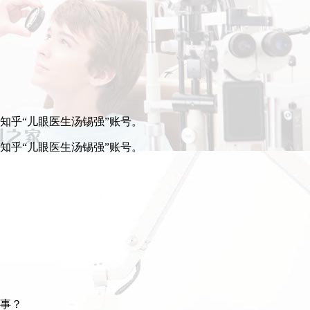
步知乎“儿眼医生汤锡强”账号。
步知乎“儿眼医生汤锡强”账号。
回事？