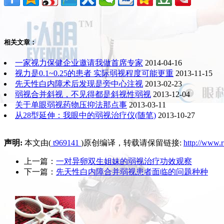
相关文章：
一家视力保健企业邀请我做首席专家
2014-04-16
视力是0.1~0.25的患者 实际弱视程度可能更重
2013-11-15
先天性白内障术后发现是旁中心注视
2013-02-23
弱视合并斜视，不见得都是斜视性弱视
2013-12-04
关于单眼弱视药物压抑法那点事
2013-03-11
从28型延伸：我眼中的弱视治疗仪(随笔)
2013-10-27
声明:
本文由(
t969141
)原创编译，转载请保留链接:
http://www.r
上一篇：
一对异卵双生姐妹的弱视治疗功效观察
下一篇：
先天性白内障合并弱视患者面临的问题种种