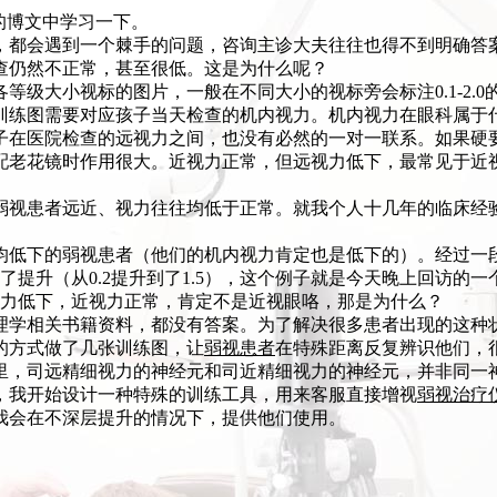
的博文中学习一下。
，都会遇到一个棘手的问题，咨询主诊大夫往往也得不到明确答
查仍然不正常，甚至很低。这是为什么呢？
等级大小视标的图片，一般在不同大小的视标旁会标注0.1-2.
训练图需要对应孩子当天检查的机内视力。机内视力在眼科属于
子在医院检查的远视力之间，也没有必然的一对一联系。如果硬
配老花镜时作用很大。近视力正常，但远视力低下，最常见于近
弱视患者远近、视力往往均低于正常。就我个人十几年的临床经
均低下的弱视患者（他们的机内视力肯定也是低下的）。经过一
得了提升（从0.2提升到了1.5），这个例子就是今天晚上回访的
视力低下，近视力正常，肯定不是近视眼咯，那是为什么？
理学相关书籍资料，都没有答案。为了解决很多患者出现的这种
的方式做了几张训练图，让
弱视患者
在特殊距离反复辨识他们，
里，司远精细视力的神经元和司近精细视力的神经元，并非同一
，我开始设计一种特殊的训练工具，用来客服直接增视
弱视治疗
我会在不深层提升的情况下，提供他们使用。