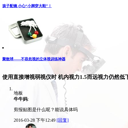
孩子配镜 小心“小脚穿大鞋”！
聚散球——不容忽视的立体视训练神器
使用直接增视弱视仪时 机内视力1.5而远视力仍然低
地板
牛牛妈
:
剪报贴图是什么呢？能说具体吗
2016-03-28 下午12:49
[回复]