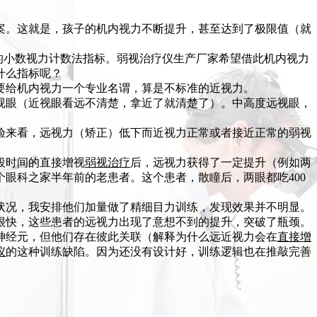
案。这就是，孩子的机内视力不断提升，甚至达到了极限值（就
0的小数视力计数法指标。弱视治疗仪生产厂家希望借此机内视力
什么指标呢？
要给机内视力一个专业名谓，算是不标准的近视力。
视眼（近视眼看远不清楚，拿近了就清楚了）。中高度远视眼，
验来看，远视力（矫正）低下而近视力正常或者接近正常的弱视
段时间的直接增视
弱视治疗
后，远视力获得了一定提升（例如两
一个眼科之家半年前的老患者。这个患者，散瞳后，两眼都吃400
状况，我安排他们加量做了精细目力训练，发现效果并不明显。
很快，这些患者的远视力出现了意想不到的提升，突破了瓶颈。
神经元，但他们存在彼此关联（解释为什么远近视力会在
直接增
仪
的这种训练缺陷。因为还没有设计好，训练逻辑也在推敲完善