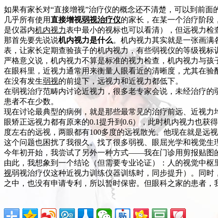
如果有家长对“直接增视”治疗仪的概念还不清楚，可以到前面
几乎所有使用
直接增视
弱视治疗仪
的家长，在某一个治疗阶段
是仪器内
机内视力
表中最小的视标也可以看清），但远视力检
那首先要先说说
机内视力是什么
。机内视力其实就是一张画满各
表，让家长定期查验孩子的机内视力，有些弱视仪的等级视标
严格意义说，机内视力不算是标准的视力检查，机内视力与孩
在眼科里，近视力通常用来衡量人眼看近的清晰度，尤其在验
在没有发生
弱视
的前提下，远视力和近视力都低下。
在弱视治疗范畴内讨论近视力，很多老专家会说，未经治疗的
患者不在少数。
现在讨论最典型的病例，就是那些最常见的治疗前远、近视力
眼矫正远视力都有原来的0.1提升到0.6），此时机内视力也获
度左右的远视，两眼都有100多度的远视散光。他现在就是远
这个问题也困扰了我很久。找了很多弱视、眼屈光学和视觉生
今年初开始，我尝试了另外一种方式——我在门诊用剪报贴图
由此，我想象到一个结论（但需要专业论证）：人的视觉中枢
视
弱视治疗仪这种近视力训练仪器训练时，同步提升）。同时
之中，也没有申请专利，所以暂时保密。但眼科之家的患者，