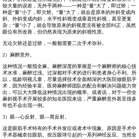
较大量的误差，无外乎两种——一种是“量”大了，即过矫；一
种是“量”小了，即欠矫。“量”大了，就会是原本的外斜变成内
斜、外斜变成内斜，水平性斜视变成垂直性斜视，甚至更复
杂；“量”小了，就会导致原来的斜视度没有被全部纠正，虽然
眼位有所改善，但仍然表现为原来的斜视性质。
无论欠矫还是过矫，一般都需要二次手术弥补。
2）麻醉意外。
这种情况一般指全麻。麻醉深度的掌握是一个麻醉师的核心技
术水准，麻醉过浅、过深都对手术的进行和患者身心不利。所
以，低龄弱视儿童，尽量选择技术全面精深的大医院做眼肌手
术，因为经验丰富、医师麻醉师团队的配合和解决问题能力突
出，可以大大降低这种情况出现的概率。或者说，对于一些全
麻斜视手术开展较多的知名医院来说，严重麻醉意外甚至很多
年也不会出现一例。
3）眼—心反射、眼—胃反射。
这是眼肌手术特有的手术并发症或者术中现象。原因是手术中
手术器械牵拉眼肌、按压眼球引起的一系列神经反应。当然全