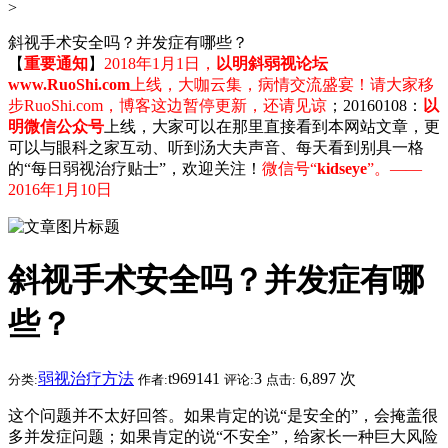
>
斜视手术安全吗？并发症有哪些？
【
重要通知
】
2018年1月1日，
以明斜弱视论坛
www.RuoShi.com
上线，大咖云集，病情交流盛宴！请大家移
步RuoShi.com，博客这边暂停更新，还请见谅
；20160108：
以
明微信公众号
上线，大家可以在那里直接看到本网站文章，更
可以与眼科之家互动、听到汤大夫声音、每天看到别具一格
的“每日弱视治疗贴士”，欢迎关注！
微信号“
kidseye
”。——
2016年1月10日
斜视手术安全吗？并发症有哪
些？
弱视治疗方法
t969141
3
6,897 次
分类:
作者:
评论:
点击:
这个问题并不太好回答。如果肯定的说“是安全的”，会掩盖很
多并发症问题；如果肯定的说“不安全”，给家长一种巨大风险