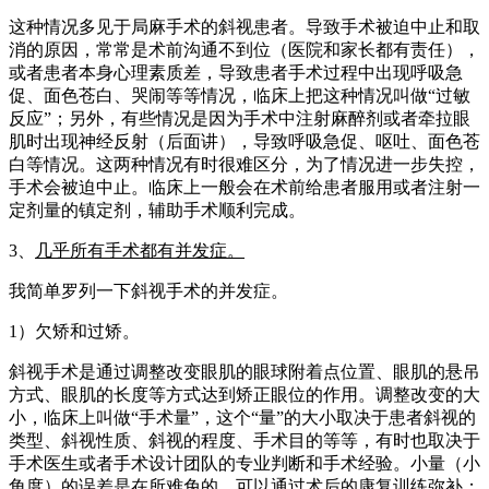
这种情况多见于局麻手术的斜视患者。导致手术被迫中止和取
消的原因，常常是术前沟通不到位（医院和家长都有责任），
或者患者本身心理素质差，导致患者手术过程中出现呼吸急
促、面色苍白、哭闹等等情况，临床上把这种情况叫做“过敏
反应”；另外，有些情况是因为手术中注射麻醉剂或者牵拉眼
肌时出现神经反射（后面讲），导致呼吸急促、呕吐、面色苍
白等情况。这两种情况有时很难区分，为了情况进一步失控，
手术会被迫中止。临床上一般会在术前给患者服用或者注射一
定剂量的镇定剂，辅助手术顺利完成。
3、
几乎所有手术都有并发症。
我简单罗列一下斜视手术的并发症。
1）欠矫和过矫。
斜视手术是通过调整改变眼肌的眼球附着点位置、眼肌的悬吊
方式、眼肌的长度等方式达到矫正眼位的作用。调整改变的大
小，临床上叫做“手术量”，这个“量”的大小取决于患者斜视的
类型、斜视性质、斜视的程度、手术目的等等，有时也取决于
手术医生或者手术设计团队的专业判断和手术经验。小量（小
角度）的误差是在所难免的，可以通过术后的康复训练弥补；