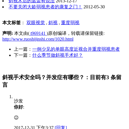
斜视术后的遮盖有说法
2013-12-17
不要关闭大龄弱视患者的康复之门！
2012-05-30
本文标签
：
双眼视觉
,
斜视
,
重度弱视
声明:
本文由(
t969141
)原创编译，转载请保留链接:
http://www.ruoshijinshi.com/1020.html
上一篇：
一例少见的单眼高度近视合并重度弱视患者
下一篇：
什么季节做斜视手术好？
斜视手术安全吗？并发症有哪些？：目前有3 条留
言
沙发
你好
:
😉
2017-12-31 下午3:37
[回复]