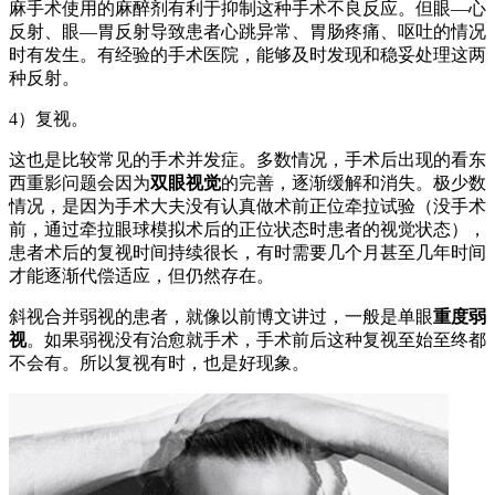
麻手术使用的麻醉剂有利于抑制这种手术不良反应。但眼—心
反射、眼—胃反射导致患者心跳异常、胃肠疼痛、呕吐的情况
时有发生。有经验的手术医院，能够及时发现和稳妥处理这两
种反射。
4）复视。
这也是比较常见的手术并发症。多数情况，手术后出现的看东
西重影问题会因为
双眼视觉
的完善，逐渐缓解和消失。极少数
情况，是因为手术大夫没有认真做术前正位牵拉试验（没手术
前，通过牵拉眼球模拟术后的正位状态时患者的视觉状态），
患者术后的复视时间持续很长，有时需要几个月甚至几年时间
才能逐渐代偿适应，但仍然存在。
斜视合并弱视的患者，就像以前博文讲过，一般是单眼
重度弱
视
。如果弱视没有治愈就手术，手术前后这种复视至始至终都
不会有。所以复视有时，也是好现象。