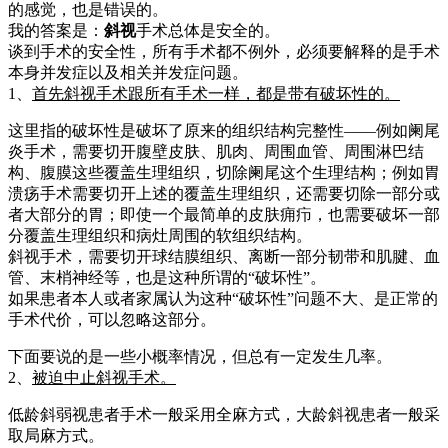
的感觉，也是错误的。
我的答案是：
斜视
手术总体是安全的。
谈到手术的安全性，所有手术都不例外，必须要解释的是手术
本身并发症以及相关并发症问题。
1、
首先斜视手术跟所有手术一样，都是带有破坏性的。
这里指的破坏性是破坏了原来的组织结构完整性——例如阑尾
炎手术，需要切开腹壁皮肤、肌肉、周围血管、周围淋巴结
构、腹膜这些覆盖生理组织，切除阑尾这个生理结构；例如胃
溃疡手术需要切开上述的覆盖生理组织，还需要切除一部分或
者大部分的胃；即使一个最简单的皮肤痈疖，也需要破坏一部
分覆盖生理组织和病灶周围的软组织结构。
斜视手术，需要切开球结膜组织、离断一部分韧带和肌腱、血
管、末梢神经等，也是这种所谓的“破坏性”。
如果患者本人或者家属认为这种“破坏性”问题不大、是正常的
手术代价，可以忽略这部分。
下面要说的是一些小概率情况，但总有一定发生几率。
2、
被迫中止斜视手术。
低龄斜弱视患者手术一般采用全麻方式，大龄斜视患者一般采
取局麻方式。