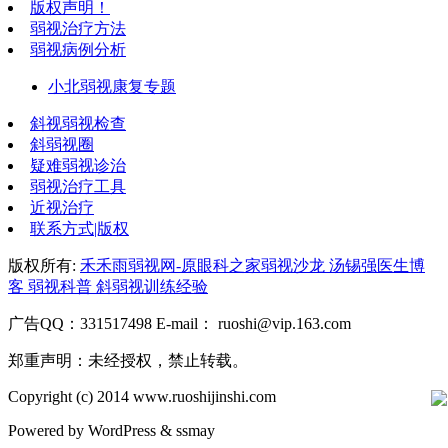
版权声明！
弱视治疗方法
弱视病例分析
小北弱视康复专题
斜视弱视检查
斜弱视圈
疑难弱视诊治
弱视治疗工具
近视治疗
联系方式|版权
版权所有:
禾禾雨弱视网-原眼科之家弱视沙龙 汤锡强医生博
客 弱视科普 斜弱视训练经验
广告QQ：331517498 E-mail： ruoshi@vip.163.com
郑重声明：未经授权，禁止转载。
Copyright (c) 2014 www.ruoshijinshi.com
Powered by
WordPress
&
ssmay