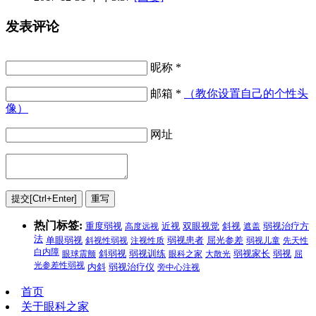
发表评论
昵称 *
邮箱 *
（教你设置自己的个性头
像）
网址
热门标签:
弱视治疗方
重度弱视
高度远视
近视
双眼视觉
斜视
遮盖
法
单眼弱视
斜视性弱视
注视性质
弱视患者
屈光参差
弱视儿童
先天性
白内障
弱视
眼球震颤
斜弱视
弱视训练
眼科之家
大散光
弱视家长
屈
光参差性弱视
内斜
弱视治疗仪
旁中心注视
首页
关于眼科之家