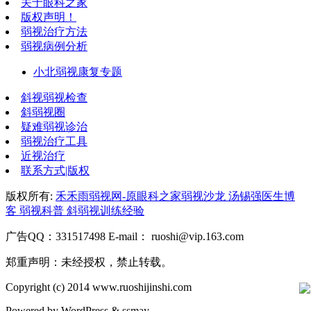
关于眼科之家
版权声明！
弱视治疗方法
弱视病例分析
小北弱视康复专题
斜视弱视检查
斜弱视圈
疑难弱视诊治
弱视治疗工具
近视治疗
联系方式|版权
版权所有:
禾禾雨弱视网-原眼科之家弱视沙龙 汤锡强医生博
客 弱视科普 斜弱视训练经验
广告QQ：331517498 E-mail： ruoshi@vip.163.com
郑重声明：未经授权，禁止转载。
Copyright (c) 2014 www.ruoshijinshi.com
Powered by
WordPress
&
ssmay