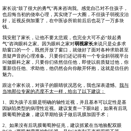
家长说“鼓了很大的勇气”再来咨询我。感觉自己对不住孩子，
也后悔当初的侥幸心理，其实绕了一大圈，不但孩子弱视没治
好，近视反倒加重了，在中医诊所前前后后也花了一万多块
钱。
我安慰了家长，让他不要太悲观，也完全大可不必“鼓起勇
气”咨询眼科之家。因为眼科之家对
弱视家长
来说只是众多求
助窗口的一个，既然开放了窗口，就做好了面对各种求助甚至
质疑声音的心理准备。只要你们还记得有一个专业斜弱视平台
叫做眼科之家，只要你们依然信任他，即使以前质疑过他，你
重新信任他、求助他，他仍然会向你敞开怀抱，这就是信任的
魅力。
跟这个家长说，对孩子的眼睛状况恶化，我也深表遗憾。
我与
当地那位专家的态度不太一样，给出了以下建议：
1、因为孩子左眼是明确的轴性近视，并且基本可以定性是基
因缺陷类型的病理性近视。建议复查一下眼B超，如果有后巩
膜葡萄肿迹象，建议早期给孩子做后巩膜加固手术；
2、如果没有后巩膜葡萄肿征兆，建议抓紧在当地验配双眼