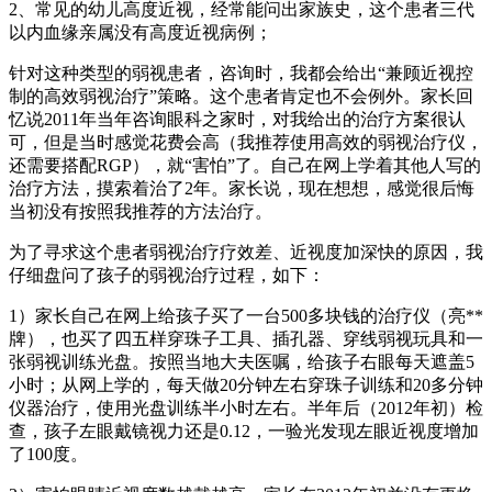
2、常见的幼儿高度近视，经常能问出家族史，这个患者三代
以内血缘亲属没有高度近视病例；
针对这种类型的弱视患者，咨询时，我都会给出“兼顾近视控
制的高效弱视治疗”策略。这个患者肯定也不会例外。家长回
忆说2011年当年咨询眼科之家时，对我给出的治疗方案很认
可，但是当时感觉花费会高（我推荐使用高效的弱视治疗仪，
还需要搭配RGP），就“害怕”了。自己在网上学着其他人写的
治疗方法，摸索着治了2年。家长说，现在想想，感觉很后悔
当初没有按照我推荐的方法治疗。
为了寻求这个患者弱视治疗疗效差、近视度加深快的原因，我
仔细盘问了孩子的弱视治疗过程，如下：
1）家长自己在网上给孩子买了一台500多块钱的治疗仪（亮**
牌），也买了四五样穿珠子工具、插孔器、穿线弱视玩具和一
张弱视训练光盘。按照当地大夫医嘱，给孩子右眼每天遮盖5
小时；从网上学的，每天做20分钟左右穿珠子训练和20多分钟
仪器治疗，使用光盘训练半小时左右。半年后（2012年初）检
查，孩子左眼戴镜视力还是0.12，一验光发现左眼近视度增加
了100度。