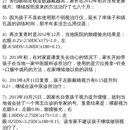
2）害怕眼睛近视度数越戴越高，家长在2012年初并没有更换
镜片。继续按照原来的方法治疗了七八个月；
3）因为孩子不喜欢使用那个弱视治疗仪，延长了串珠子和插
孔器的训练时间，那半年多没怎么用仪器；
4）再次复查时是2012年12月，当地医院的散瞳验光结果是：
右眼-0.25/-2.50DCx175=1.0，左
眼-8.50DS/-3.00DCx180=0.15。
5）2013年初，在对家庭康复失去信心的情况下，家长开始带
孩子在当地一家中医眼科诊所治疗，使用的是穴位推拿+针灸
+口服中成药的方法，在家继续做以前的训练；
6）2013年4月11日复查，孩子左眼戴镜视力有0.15提升到
0.2+，继续在该中医诊所治疗；
7）2013年10月25日，因家长自查孩子视力提升缓慢，就到当
地省会挂了一个周五出诊的专家的号。复查结果是：裸眼视力
右眼0.4，左眼0.06，散瞳验光，右
眼-1.00DS/-2.75DCx175=1.0；左
眼-925DS/-3.25DCx180=0.15。该专家不建议孩子继续做弱视
治疗了。