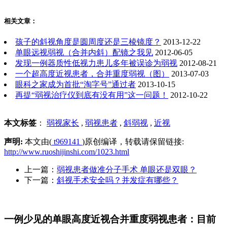
相关文章：
孩子的斜视角度是圆周度还是三棱镜度？
2013-12-22
单眼远视弱视（合并内斜）配镜之我见
2012-06-05
发现一例器质性低视力患儿多年被误诊为弱视
2012-08-21
一个超高度近视患者，合并重度弱视（图）
2013-07-03
眼科之家成为首批“淘字号”通过者
2013-10-15
再提“弱视治疗仪到底有没有用”这一问题！
2012-10-22
本文标签
：
弱视家长
,
弱视患者
,
斜弱视
,
近视
声明:
本文由(
t969141
)原创编译，转载请保留链接:
http://www.ruoshijinshi.com/1023.html
上一篇：
弱视患者做准分子手术 单眼还是双眼？
下一篇：
斜视手术安全吗？并发症有哪些？
一例少见的单眼高度近视合并重度弱视患者：目前