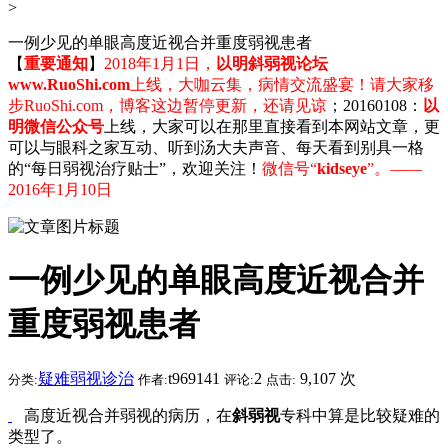
>
一例少见的单眼高度近视合并重度弱视患者
【
重要通知
】
2018年1月1日，
以明斜弱视论坛
www.RuoShi.com
上线，大咖云集，病情交流盛宴！请大家移
步RuoShi.com，博客这边暂停更新，还请见谅
；20160108：
以
明微信公众号
上线，大家可以在那里直接看到本网站文章，更
可以与眼科之家互动、听到汤大夫声音、每天看到别具一格
的“每日弱视治疗贴士”，欢迎关注！
微信号“
kidseye
”。——
2016年1月10日
一例少见的单眼高度近视合并
重度弱视患者
疑难弱视诊治
t969141
2
9,107 次
分类:
作者:
评论:
点击:
高度近视合并弱视的病历，在
斜弱视
专科中算是比较疑难的
类型了。