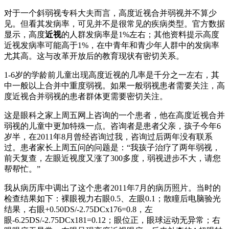
对于一个斜弱视专科大夫而言，高度近视合并弱视并不算少
见。但看其发病率，可见并不是很常见的疾病类型。官方数据
显示，高度
近视
的人群发病率是1%左右；其他资料提示高度
近视发病率可能高于1%，在中青年和青少年人群中的发病率
尤其高。这与改革开放后的教育现状有密切关系。
1-6岁的学龄前儿童出现高度近视的几率是千分之一左右，其
中一般以上合并中重度弱视。如果一般弱视患者需要关注，高
度近视合并弱视的患者群体更需要密切关注。
这是眼科之家上周五网上咨询的一个患者，他在高度近视合并
弱视的儿童中更加特殊一点。咨询者是患者父亲，孩子今年6
岁半，在2011年8月曾经咨询过我，咨询过后两年没有联系
过。患者家长上周五问的问题是：“我孩子治疗了两年弱视，
前天复查，左眼近视度又涨了300多度，弱视进步不大，请您
帮帮忙。”
我从病历库中调出了这个患者2011年7月的病历照片。当时的
检查结果如下：裸眼视力右眼0.5、左眼0.1；散瞳后电脑验光
结果，右眼+0.50DS/-2.75DCx176=0.8，左
眼-6.25DS/-2.75DCx181=0.12；眼位正，眼球运动无异常；右