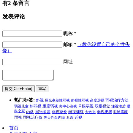
有2 条留言
发表评论
昵称 *
邮箱 *
（教你设置自己的个性头
像）
网址
热门标签:
弱视治疗方法
斜视
屈光参差性弱视
斜视性弱视
高度远视
弱视儿童
斜弱视
重度弱视
旁中心注视
单眼弱视
双眼视觉
注视性质
眼
科之家
内斜
屈光参差
弱视家长
弱视训练
大散光
弱视患者
眼球震颤
弱视
弱视治疗仪
先天性白内障
遮盖
近视
首页