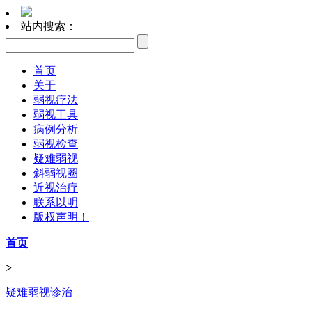
站内搜索：
首页
关于
弱视疗法
弱视工具
病例分析
弱视检查
疑难弱视
斜弱视圈
近视治疗
联系以明
版权声明！
首页
>
疑难弱视诊治