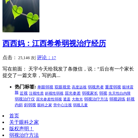
西西妈：江西希希弱视治疗经历
点击：
|
评论：
25,146 次
17
写在前面： 天宇今天给我发了条微信，说：“后台有一个家长
提交了一篇文章，写的真...
热门标签:
单眼弱视
双眼视觉
高度远视
弱视患者
重度弱视
眼球震
颤
弱视
近视
注视性质
斜视性弱视
屈光参差
弱视家长
先天性白内障
弱视治疗方法
弱视治疗仪
屈光参差性弱视
遮盖
大散光
弱视训练
斜视
内斜
斜弱视
眼科之家
旁中心注视
弱视儿童
首页
关于眼科之家
版权声明！
弱视治疗方法