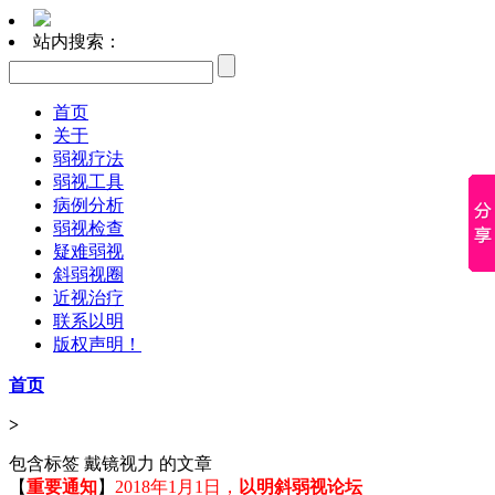
站内搜索：
首页
关于
弱视疗法
弱视工具
病例分析
弱视检查
疑难弱视
斜弱视圈
近视治疗
联系以明
版权声明！
首页
>
包含标签 戴镜视力 的文章
【
重要通知
】
2018年1月1日，
以明斜弱视论坛