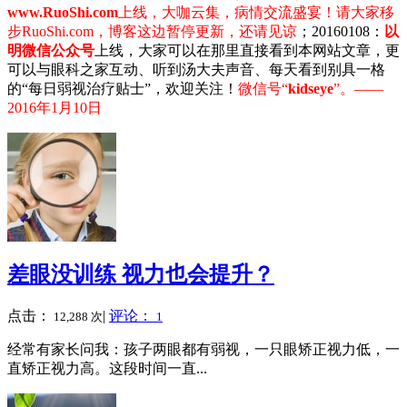
www.RuoShi.com
上线，大咖云集，病情交流盛宴！请大家移
步RuoShi.com，博客这边暂停更新，还请见谅
；20160108：
以
明微信公众号
上线，大家可以在那里直接看到本网站文章，更
可以与眼科之家互动、听到汤大夫声音、每天看到别具一格
的“每日弱视治疗贴士”，欢迎关注！
微信号“
kidseye
”。——
2016年1月10日
差眼没训练 视力也会提升？
点击：
|
评论：
12,288 次
1
经常有家长问我：孩子两眼都有弱视，一只眼矫正视力低，一
直矫正视力高。这段时间一直...