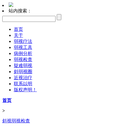
站内搜索：
首页
关于
弱视疗法
弱视工具
病例分析
弱视检查
疑难弱视
斜弱视圈
近视治疗
联系以明
版权声明！
首页
>
斜视弱视检查