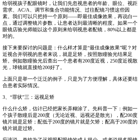
给弱视孩子配眼镜时，让我们先忽视患者的年龄、眼位、视距
需求、AC/A、调节和集合功能情况、过往配镜习惯这些因
素。我们可以只把持一个原则——即最佳成像效果，再说白一
点，通过调整镜片参数，让患者达到最清晰的程度。如果一个
眼镜店验光师能以这个原则来给弱视患者配镜，80%以上都是
对的。
接下来要探讨的问题是：什么样才算是“最佳成像效果”呢？对
近视合并弱视的患者来说，就是足矫，按照散瞳验光结果足
矫。例如散瞳验光后查出一个患者有200度近视，250度近视散
光，球镜就直接给200好了。
上面只是举一个泛泛的例子，只是为了方便理解，具体还要结
合患者实际情况。
3、“罪状”三：远视足矫
什么什么矫，估计已经把家长弄糊涂了。先科普一下：例如一
个孩子散瞳后是200度（无论近视、远视还是散光），配200度
镜片就是足矫；配低于200度的镜片就是欠矫；配高于200度的
镜片就是过矫。
应该说，单纯为了远视眼配眼镜的成人很少，或者说很多眼镜