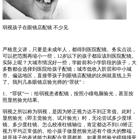
弱视孩子在眼镜店配镜 不少见
严格意义讲，只要是未成年人，都得到医院配镜。务实点说，
可以把范围再缩小一些，12岁以下的孩子都应该到医院配镜。
实际上呢？大城市情况好一些，学龄前和小学阶段的孩子，大
多数都会选择到医院给孩子配镜；城市低收入阶层和中小城
市、偏远地区，直接带孩子到眼镜店配镜的比例就直线上升
了。我列几条眼镜店验光师的“罪状”：
1、“罪状”一：给弱视患者配镜，按照小瞳电脑验光，甚至按
照显然验光结果。
弱视之所以称为弱视，是因为矫正视力达不到正常值。此时，
显然验光（即主觉验光、试片验光）时，无论尝试多少度球
镜、多少度柱镜、怎么校准柱镜轴位，肯定都达不到1.0矫正
视力平均正常值的。给小孩子做显然验光还有个很大的弊端，
就是孩子的表述能力和配合意愿都差。如果显然验光瞎猫撞死