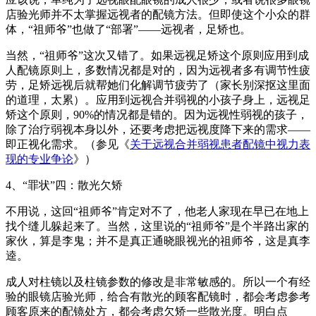
店验光师并不太掌握远视者的配镜方法。但即使这个小众的群
体，“祖师爷”也做了“部署”——远视者，足矫也。
当然，“祖师爷”这次又错了。如果远视足矫这个原则应用到成
人配镜原则上，多数情况都是对的，因为远视者多有调节性疲
劳，足矫远视后就帮她们化解调节疲劳了（家长别深抠这里面
的道理，太累）。应用到远视合并弱视的小孩子身上，远视足
矫这个原则，90%的情况都是错的。因为远视性弱视的孩子，
除了治疗弱视本身以外，还要考虑把远视度降下来的需求——
即正视化需求。（参见《
关于远视合并弱视患者配镜中视力表
现的专业争论
》）
4、“罪状”四：散光欠矫
不用说，这回“祖师爷”肯定对不了，他老人家现在早已在地上
找个缝儿躲起来了。当然，这里说的“祖师爷”是个半路出家的
家伙，算是李鬼；并不是真正通晓眼视光的祖师爷，这是真李
逵。
成人对柱镜以及柱镜参数的修改是非常敏感的。所以一个有经
验的眼镜店验光师，给合有散光的顾客配镜时，都会考虑参考
顾客原来的配镜处方，都会考虑欠矫一些散光度。明白点