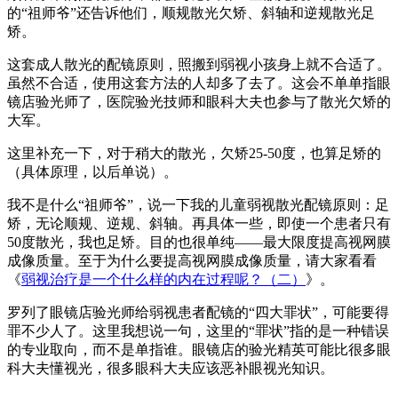
的“祖师爷”还告诉他们，顺规散光欠矫、斜轴和逆规散光足
矫。
这套成人散光的配镜原则，照搬到弱视小孩身上就不合适了。
虽然不合适，使用这套方法的人却多了去了。这会不单单指眼
镜店验光师了，医院验光技师和眼科大夫也参与了散光欠矫的
大军。
这里补充一下，对于稍大的散光，欠矫25-50度，也算足矫的
（具体原理，以后单说）。
我不是什么“祖师爷”，说一下我的儿童弱视散光配镜原则：足
矫，无论顺规、逆规、斜轴。再具体一些，即使一个患者只有
50度散光，我也足矫。目的也很单纯——最大限度提高视网膜
成像质量。至于为什么要提高视网膜成像质量，请大家看看
《
弱视治疗是一个什么样的内在过程呢？（二）
》。
罗列了眼镜店验光师给弱视患者配镜的“四大罪状”，可能要得
罪不少人了。这里我想说一句，这里的“罪状”指的是一种错误
的专业取向，而不是单指谁。眼镜店的验光精英可能比很多眼
科大夫懂视光，很多眼科大夫应该恶补眼视光知识。