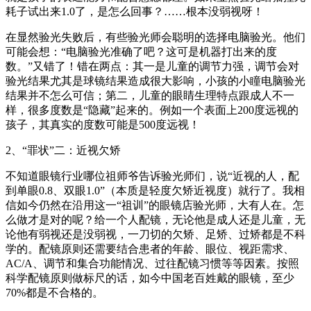
耗子试出来1.0了，是怎么回事？……根本没弱视呀！
在显然验光失败后，有些验光师会聪明的选择电脑验光。他们
可能会想：“电脑验光准确了吧？这可是机器打出来的度
数。”又错了！错在两点：其一是儿童的调节力强，调节会对
验光结果尤其是球镜结果造成很大影响，小孩的小瞳电脑验光
结果并不怎么可信；第二，儿童的眼睛生理特点跟成人不一
样，很多度数是“隐藏”起来的。例如一个表面上200度远视的
孩子，其真实的度数可能是500度远视！
2、“罪状”二：近视欠矫
不知道眼镜行业哪位祖师爷告诉验光师们，说“近视的人，配
到单眼0.8、双眼1.0”（本质是轻度欠矫近视度）就行了。我相
信如今仍然在沿用这一“祖训”的眼镜店验光师，大有人在。怎
么做才是对的呢？给一个人配镜，无论他是成人还是儿童，无
论他有弱视还是没弱视，一刀切的欠矫、足矫、过矫都是不科
学的。配镜原则还需要结合患者的年龄、眼位、视距需求、
AC/A、调节和集合功能情况、过往配镜习惯等等因素。按照
科学配镜原则做标尺的话，如今中国老百姓戴的眼镜，至少
70%都是不合格的。