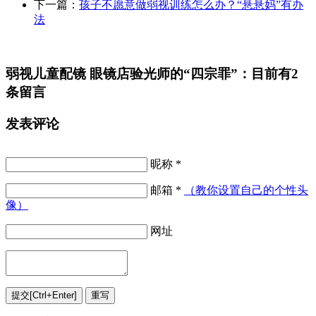
下一篇：
孩子不愿意做弱视训练怎么办？“悬悬妈”有办
法
弱视儿童配镜 眼镜店验光师的“四宗罪”：目前有2
条留言
发表评论
昵称 *
邮箱 *
（教你设置自己的个性头
像）
网址