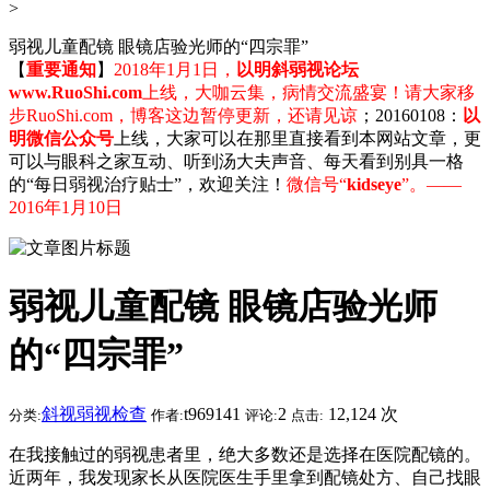
>
弱视儿童配镜 眼镜店验光师的“四宗罪”
【
重要通知
】
2018年1月1日，
以明斜弱视论坛
www.RuoShi.com
上线，大咖云集，病情交流盛宴！请大家移
步RuoShi.com，博客这边暂停更新，还请见谅
；20160108：
以
明微信公众号
上线，大家可以在那里直接看到本网站文章，更
可以与眼科之家互动、听到汤大夫声音、每天看到别具一格
的“每日弱视治疗贴士”，欢迎关注！
微信号“
kidseye
”。——
2016年1月10日
弱视儿童配镜 眼镜店验光师
的“四宗罪”
斜视弱视检查
t969141
2
12,124 次
分类:
作者:
评论:
点击:
在我接触过的弱视患者里，绝大多数还是选择在医院配镜的。
近两年，我发现家长从医院医生手里拿到配镜处方、自己找眼