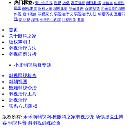
热门标签:
旁中心注视
近视
内斜
高度远视
弱视训练
大散光
斜视性
弱视
弱视患者
眼科之家
弱视儿童
屈光参差
双眼视觉
屈光参差性弱视
弱视治疗方法
斜视
眼球震颤
弱视家长
弱视治疗仪
单眼弱视
重度弱
视
弱视
斜弱视
先天性白内障
注视性质
遮盖
首页
关于眼科之家
版权声明！
弱视治疗方法
弱视病例分析
小北弱视康复专题
斜视弱视检查
斜弱视圈
疑难弱视诊治
弱视治疗工具
近视治疗
联系方式|版权
版权所有:
禾禾雨弱视网-原眼科之家弱视沙龙 汤锡强医生博
客 弱视科普 斜弱视训练经验