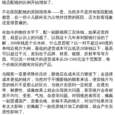
镜店配镜的比例开始增加了。
不在医院配镜的原因很简单——贵。当然并不是所有医院配镜
都贵，在一些小儿眼科实力占绝对优势的医院，店大欺客现象
还是很普遍的。
在如今的物价水平下，配一副眼镜两三百块钱，如果还觉得
贵，就是认识上的问题了。以我这十几年来对眼镜行业的了
解，200块钱是个分水岭。什么意思呢？以一对不超过400度的
单纯近视片为例，最低的进货成本可以低至20块钱以下，最高
可以超过千元，差别在于品牌、材质、镀膜、折射率等等方
面。可以说一对镜片的进货成本从20-1500元这个范围里，每
个价格区间都有对应的产品。
当顾客一直要求降价压价，眼镜店在成本压力驱使下，会选择
成本更低的镜片，当然对于不懂眼镜的顾客来说，便宜镜片与
贵的镜片不是那么好区分。当镜片劣质到一定程度，在透光
率、耐磨性、成像效果上就会出现很大问题，甚至镜片会有材
质不均匀、变形、气泡、杂质等问题。对弱视患者而言，佩戴
一副普通国产、质量合格、价格不高的镜片，对治疗结果并没
有太大影响；但佩戴了一副劣质镜片加工的眼镜，就会产生实
质性影响了。