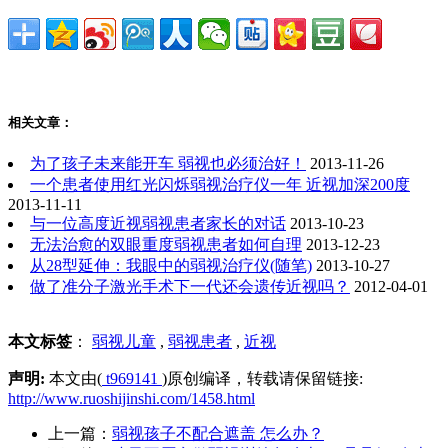
相关文章：
为了孩子未来能开车 弱视也必须治好！
2013-11-26
一个患者使用红光闪烁弱视治疗仪一年 近视加深200度
2013-11-11
与一位高度近视弱视患者家长的对话
2013-10-23
无法治愈的双眼重度弱视患者如何自理
2013-12-23
从28型延伸：我眼中的弱视治疗仪(随笔)
2013-10-27
做了准分子激光手术下一代还会遗传近视吗？
2012-04-01
本文标签
：
弱视儿童
,
弱视患者
,
近视
声明:
本文由(
t969141
)原创编译，转载请保留链接:
http://www.ruoshijinshi.com/1458.html
上一篇：
弱视孩子不配合遮盖 怎么办？