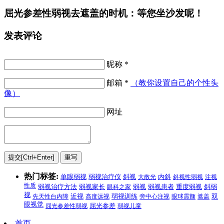
屈光参差性弱视去遮盖的时机：等您坐沙发呢！
发表评论
昵称 *
邮箱 *
（教你设置自己的个性头
像）
网址
热门标签:
单眼弱视
弱视治疗仪
斜视
大散光
内斜
斜视性弱视
注视
性质
弱视治疗方法
弱视
弱视家长
眼科之家
弱视患者
重度弱视
斜弱
视
先天性白内障
近视
高度远视
弱视训练
旁中心注视
眼球震颤
遮盖
双
眼视觉
屈光参差性弱视
屈光参差
弱视儿童
首页