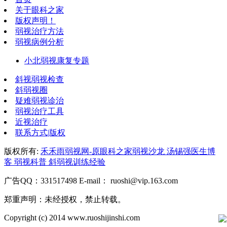
关于眼科之家
版权声明！
弱视治疗方法
弱视病例分析
小北弱视康复专题
斜视弱视检查
斜弱视圈
疑难弱视诊治
弱视治疗工具
近视治疗
联系方式|版权
版权所有:
禾禾雨弱视网-原眼科之家弱视沙龙 汤锡强医生博
客 弱视科普 斜弱视训练经验
广告QQ：331517498 E-mail： ruoshi@vip.163.com
郑重声明：未经授权，禁止转载。
Copyright (c) 2014 www.ruoshijinshi.com