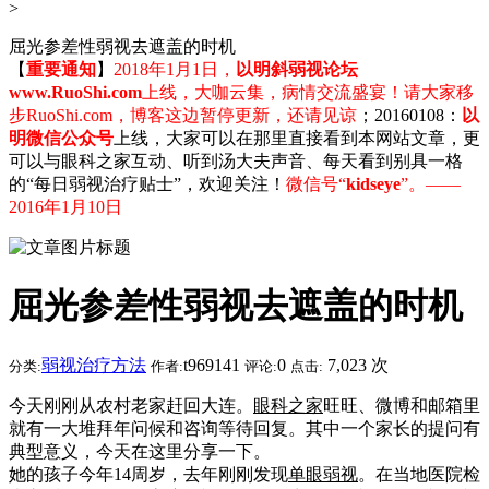
>
屈光参差性弱视去遮盖的时机
【
重要通知
】
2018年1月1日，
以明斜弱视论坛
www.RuoShi.com
上线，大咖云集，病情交流盛宴！请大家移
步RuoShi.com，博客这边暂停更新，还请见谅
；20160108：
以
明微信公众号
上线，大家可以在那里直接看到本网站文章，更
可以与眼科之家互动、听到汤大夫声音、每天看到别具一格
的“每日弱视治疗贴士”，欢迎关注！
微信号“
kidseye
”。——
2016年1月10日
屈光参差性弱视去遮盖的时机
弱视治疗方法
t969141
0
7,023 次
分类:
作者:
评论:
点击:
今天刚刚从农村老家赶回大连。
眼科之家
旺旺、微博和邮箱里
就有一大堆拜年问候和咨询等待回复。其中一个家长的提问有
典型意义，今天在这里分享一下。
她的孩子今年14周岁，去年刚刚发现
单眼弱视
。在当地医院检