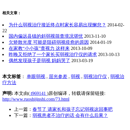
相关文章：
为什么弱视治疗接近终点时家长容易出现懈怠？
2014-02-
22
国内偏远县镇的斜弱视筛查境况堪忧
2013-11-10
欠矫散光度 可能是阻碍弱视痊愈的原因
2014-01-19
在家教“小小孩”查视力 这样来
2013-10-09
昨晚又拒绝了一个家长买弱视治疗仪的请求
2013-10-13
偶然发现孩子是弱视 妈妈哭了
2013-03-19
本文标签
：
单眼弱视
,
屈光参差
,
弱视
,
弱视治疗仪
,
弱视治
疗方法
声明:
本文由(
t969141
)原创编译，转载请保留链接:
http://www.ruoshijinshi.com/73.html
上一篇：
春节了 请家长和孩子忘记弱视这回事吧
下一篇：
弱视患者不治疗的话 会有什么后果？