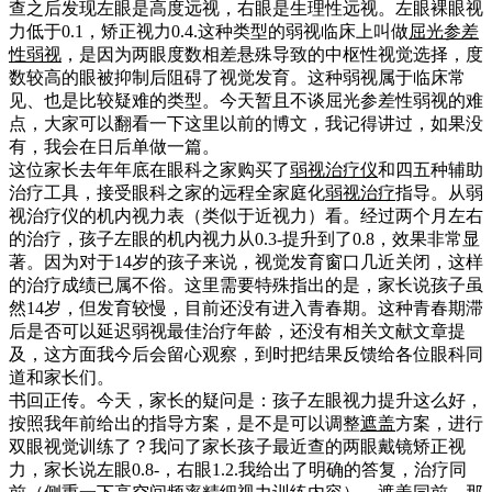
查之后发现左眼是高度远视，右眼是生理性远视。左眼裸眼视
力低于0.1，矫正视力0.4.这种类型的弱视临床上叫做
屈光参差
性弱视
，是因为两眼度数相差悬殊导致的中枢性视觉选择，度
数较高的眼被抑制后阻碍了视觉发育。这种弱视属于临床常
见、也是比较疑难的类型。今天暂且不谈屈光参差性弱视的难
点，大家可以翻看一下这里以前的博文，我记得讲过，如果没
有，我会在日后单做一篇。
这位家长去年年底在眼科之家购买了
弱视治疗仪
和四五种辅助
治疗工具，接受眼科之家的远程全家庭化
弱视治疗
指导。从弱
视治疗仪的机内视力表（类似于近视力）看。经过两个月左右
的治疗，孩子左眼的机内视力从0.3-提升到了0.8，效果非常显
著。因为对于14岁的孩子来说，视觉发育窗口几近关闭，这样
的治疗成绩已属不俗。这里需要特殊指出的是，家长说孩子虽
然14岁，但发育较慢，目前还没有进入青春期。这种青春期滞
后是否可以延迟弱视最佳治疗年龄，还没有相关文献文章提
及，这方面我今后会留心观察，到时把结果反馈给各位眼科同
道和家长们。
书回正传。今天，家长的疑问是：孩子左眼视力提升这么好，
按照我年前给出的指导方案，是不是可以调整
遮盖
方案，进行
双眼视觉训练了？我问了家长孩子最近查的两眼戴镜矫正视
力，家长说左眼0.8-，右眼1.2.我给出了明确的答复，治疗同