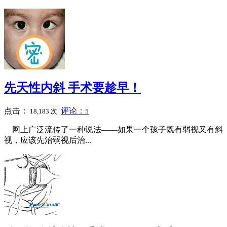
先天性内斜 手术要趁早！
点击：
|
评论：
18,183 次
5
网上广泛流传了一种说法——如果一个孩子既有弱视又有斜
视，应该先治弱视后治...