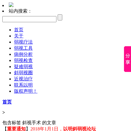
站内搜索：
首页
关于
弱视疗法
弱视工具
病例分析
弱视检查
疑难弱视
斜弱视圈
近视治疗
联系以明
版权声明！
首页
>
包含标签 斜视手术 的文章
【
重要通知
】
2018年1月1日，
以明斜弱视论坛