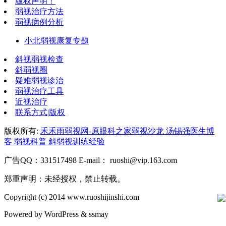
版权声明！
弱视治疗方法
弱视病例分析
小北弱视康复专题
斜视弱视检查
斜弱视圈
疑难弱视诊治
弱视治疗工具
近视治疗
联系方式|版权
版权所有:
禾禾雨弱视网-原眼科之家弱视沙龙 汤锡强医生博
客 弱视科普 斜弱视训练经验
广告QQ：331517498 E-mail： ruoshi@vip.163.com
郑重声明：未经授权，禁止转载。
Copyright (c) 2014 www.ruoshijinshi.com
Powered by
WordPress
&
ssmay